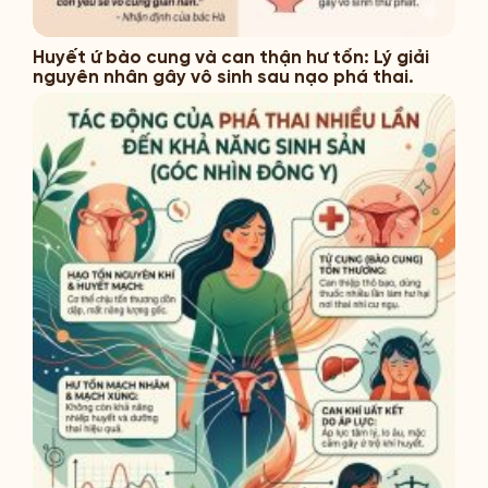
Huyết ứ bào cung và can thận hư tổn: Lý giải
nguyên nhân gây vô sinh sau nạo phá thai.