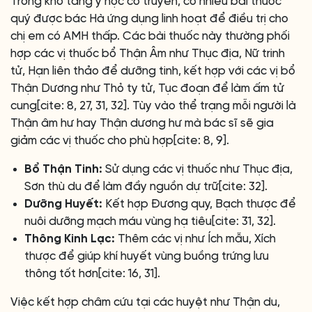
Trong kho tàng y học cổ truyền, có nhiều bài thuốc
quý được bác Hà ứng dụng linh hoạt để điều trị cho
chị em có AMH thấp. Các bài thuốc này thường phối
hợp các vị thuốc bổ Thận Âm như Thục địa, Nữ trinh
tử, Hạn liên thảo để dưỡng tinh, kết hợp với các vị bổ
Thận Dương như Thỏ ty tử, Tục đoạn để làm ấm tử
cung[cite: 8, 27, 31, 32]. Tùy vào thể trạng mỗi người là
Thận âm hư hay Thận dương hư mà bác sĩ sẽ gia
giảm các vị thuốc cho phù hợp[cite: 8, 9].
Bổ Thận Tinh:
Sử dụng các vị thuốc như Thục địa,
Sơn thù du để làm đầy nguồn dự trữ[cite: 32].
Dưỡng Huyết:
Kết hợp Đương quy, Bạch thược để
nuôi dưỡng mạch máu vùng hạ tiêu[cite: 31, 32].
Thông Kinh Lạc:
Thêm các vị như Ích mẫu, Xích
thược để giúp khí huyết vùng buồng trứng lưu
thông tốt hơn[cite: 16, 31].
Việc kết hợp châm cứu tại các huyệt như Thận du,