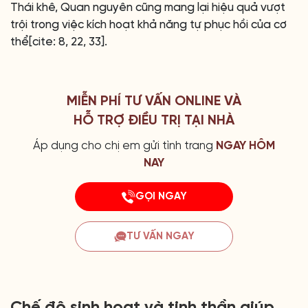
Thái khê, Quan nguyên cũng mang lại hiệu quả vượt
trội trong việc kích hoạt khả năng tự phục hồi của cơ
thể[cite: 8, 22, 33].
MIỄN PHÍ TƯ VẤN ONLINE VÀ
HỖ TRỢ ĐIỀU TRỊ TẠI NHÀ
Áp dụng cho chị em gửi tình trang
NGAY HÔM
NAY
GỌI NGAY
TƯ VẤN NGAY
Chế độ sinh hoạt và tinh thần giúp