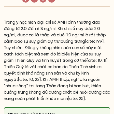
Trong y học hiện đại, chỉ số AMH bình thường dao
động từ 2.0 đến 6.8 ng/ml. Khi chỉ số này dưới 2.0
ng/ml, được coi là thấp và dưới 1.0 ng/ml là rất thấp,
cảnh báo sự suy giảm dự trữ buồng trứng[cite: 199].
Tuy nhiên, Đông y không nhìn nhận con số này một
cách tách biệt mà xem đó là biểu hiện của sự suy
giảm Thiên Quý và tinh huyết trong cơ thể[cite: 10, 11].
Thiên Quý là vật chất cơ bản do Thận Tinh sinh ra,
quyết định khả năng sinh sản và chu kỳ kinh
nguyệt[cite: 10, 22]. Khi AMH thấp, nghĩa là nguồn
“nhựa sống” tại tạng Thận đang bị hao hụt, khiến
buồng trứng không đủ dưỡng chất để nuôi dưỡng các
nang noãn phát triển khỏe mạnh[cite: 25].