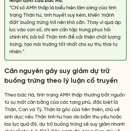
Nhận định của bác Hà:
“Chỉ số AMH thấp là biểu hiện lâm sàng của tình
trạng Thận hư, tinh huyết suy kém, khiến ‘mảnh
đất’ buồng trứng trở nên khô cằn. Thay vì quá áp
lực vào con số, chị em cần tập trung phục hồi
chính khí, bồi bổ Thận tinh để cải thiện chất lượng
trứng, tạo môi trường tốt nhất cho sự thụ thai tự
nhiên.”
Căn nguyên gây suy giảm dự trữ
buồng trứng theo lý luận cổ truyền
Theo bác Hà, tình trạng AMH thấp thường bắt nguồn
từ sự mất cân bằng của các tạng phủ, đặc biệt là
Thận, Can và Tỳ. Thận là gốc của tiên thiên, chủ về
sinh dục; nếu Thận tinh hư hao do bẩm thụ yếu hoặc
lao lực quá độ, dự trữ buồng trứng sẽ suy giảm nhanh