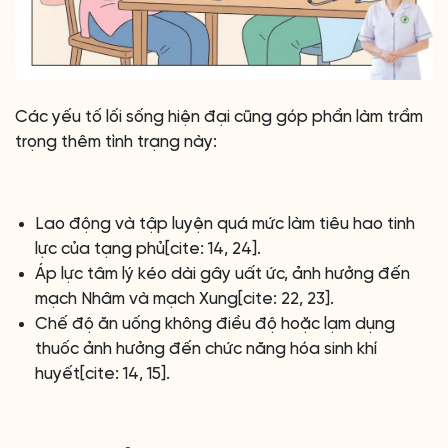
Các yếu tố lối sống hiện đại cũng góp phần làm trầm
trọng thêm tình trạng này:
Lao động và tập luyện quá mức làm tiêu hao tinh
lực của tạng phủ[cite: 14, 24].
Áp lực tâm lý kéo dài gây uất ức, ảnh hưởng đến
mạch Nhâm và mạch Xung[cite: 22, 23].
Chế độ ăn uống không điều độ hoặc lạm dụng
thuốc ảnh hưởng đến chức năng hóa sinh khí
huyết[cite: 14, 15].