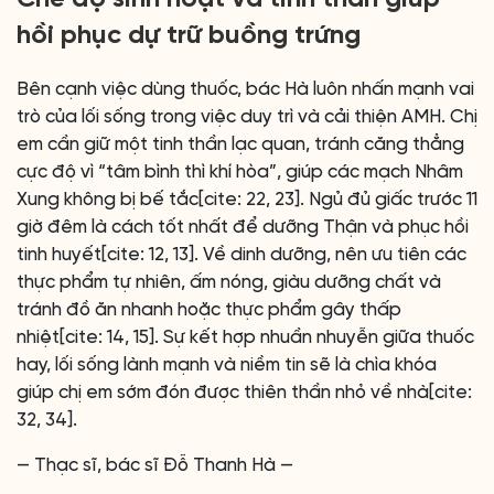
hồi phục dự trữ buồng trứng
Bên cạnh việc dùng thuốc, bác Hà luôn nhấn mạnh vai
trò của lối sống trong việc duy trì và cải thiện AMH. Chị
em cần giữ một tinh thần lạc quan, tránh căng thẳng
cực độ vì “tâm bình thì khí hòa”, giúp các mạch Nhâm
Xung không bị bế tắc[cite: 22, 23]. Ngủ đủ giấc trước 11
giờ đêm là cách tốt nhất để dưỡng Thận và phục hồi
tinh huyết[cite: 12, 13]. Về dinh dưỡng, nên ưu tiên các
thực phẩm tự nhiên, ấm nóng, giàu dưỡng chất và
tránh đồ ăn nhanh hoặc thực phẩm gây thấp
nhiệt[cite: 14, 15]. Sự kết hợp nhuần nhuyễn giữa thuốc
hay, lối sống lành mạnh và niềm tin sẽ là chìa khóa
giúp chị em sớm đón được thiên thần nhỏ về nhà[cite:
32, 34].
— Thạc sĩ, bác sĩ Đỗ Thanh Hà —