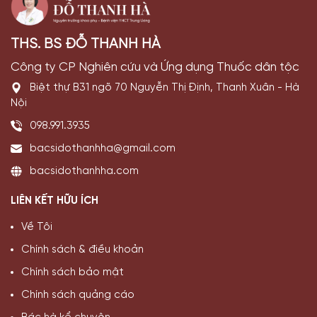
THS. BS ĐỖ THANH HÀ
Công ty CP Nghiên cứu và Ứng dụng Thuốc dân tộc
Biệt thự B31 ngõ 70 Nguyễn Thị Định, Thanh Xuân - Hà
Nội
098.991.3935
bacsidothanhha@gmail.com
bacsidothanhha.com
LIÊN KẾT HỮU ÍCH
Về Tôi
Chính sách & điều khoản
Chính sách bảo mật
Chính sách quảng cáo