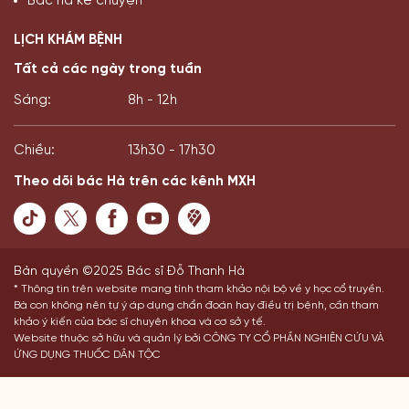
Bác hà kể chuyện
LỊCH KHÁM BỆNH
Tất cả các ngày trong tuần
Sáng:
8h - 12h
Chiều:
13h30 - 17h30
Theo dõi bác Hà trên các kênh MXH
Bản quyền ©2025 Bác sĩ Đỗ Thanh Hà
* Thông tin trên website mang tính tham khảo nội bộ về y học cổ truyền.
Bà con không nên tự ý áp dụng chẩn đoán hay điều trị bệnh, cần tham
khảo ý kiến của bác sĩ chuyên khoa và cơ sở y tế.
Website thuộc sở hữu và quản lý bởi CÔNG TY CỔ PHẦN NGHIÊN CỨU VÀ
ỨNG DỤNG THUỐC DÂN TỘC