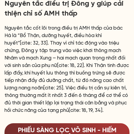
Nguyên tắc điều trị Đông y giúp cải
thiện chỉ số AMH thấp
Nguyên tắc cốt lõi trong điều trị AMH thấp của bác
Hà là “Bổ Thận, dưỡng huyết, điều hòa khí
huyết”[cite: 32, 33]. Thay vì chỉ tác động vào triệu
chứng, Đông y tập trung vào việc khơi thông mạch
Nhâm và mạch Xung – hai mạch quan trọng nhất đối
với sinh sản của phụ nữ[cite: 18, 22]. Khi Thận tinh được
lấp đầy, khí huyết lưu thông thì buồng trứng sẽ được
tiếp nhận đầy đủ dưỡng chất, từ đó nâng cao chất
lượng nang noãn[cite: 25]. Việc điều trị cần sự kiên trì,
thông thường mất ít nhất 3 đến 6 tháng để cơ thể có
đủ thời gian thiết lập lại trạng thái cân bằng và phục
hồi chức năng của tạng phủ[cite: 18, 19, 34].
PHIẾU SÀNG LỌC VÔ SINH - HIẾM