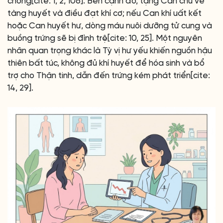
chóng[cite: 1, 2, 106]. Bên cạnh đó, tạng Can chủ về
tàng huyết và điều đạt khí cơ; nếu Can khí uất kết
hoặc Can huyết hư, dòng máu nuôi dưỡng tử cung và
buồng trứng sẽ bị đình trệ[cite: 10, 25]. Một nguyên
nhân quan trọng khác là Tỳ vị hư yếu khiến nguồn hậu
thiên bất túc, không đủ khí huyết để hóa sinh và bổ
trợ cho Thận tinh, dẫn đến trứng kém phát triển[cite:
14, 29].