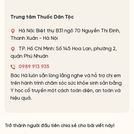
Trung tâm Thuốc Dân Tộc
Hà Nội: Biệt thự B31 ngõ 70 Nguyễn Thị Định,
Thanh Xuân - Hà Nội
TP. Hồ Chí Minh: Số 145 Hoa Lan, phường 2,
quận Phú Nhuận
0989 913 935
Bác Hà luôn sẵn lòng lắng nghe và hỗ trợ chị em
trên hành trình chăm sóc sức khỏe sinh sản bằng
Y học cổ truyền một cách toàn diện, an toàn và
hiệu quả.
Trở thành người đầu tiên chia sẻ cho bài viết này!