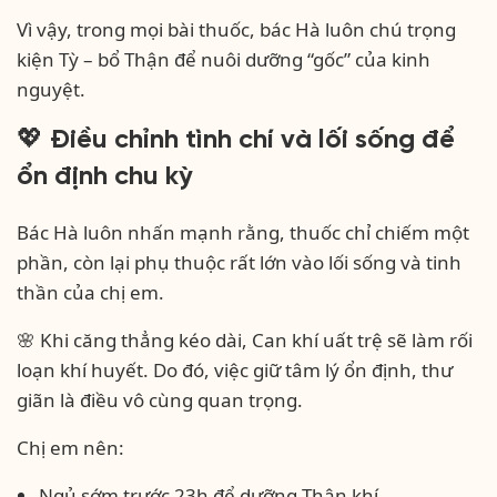
Vì vậy, trong mọi bài thuốc, bác Hà luôn chú trọng
kiện Tỳ – bổ Thận để nuôi dưỡng “gốc” của kinh
nguyệt.
💖 Điều chỉnh tình chí và lối sống để
ổn định chu kỳ
Bác Hà luôn nhấn mạnh rằng, thuốc chỉ chiếm một
phần, còn lại phụ thuộc rất lớn vào lối sống và tinh
thần của chị em.
🌸 Khi căng thẳng kéo dài, Can khí uất trệ sẽ làm rối
loạn khí huyết. Do đó, việc giữ tâm lý ổn định, thư
giãn là điều vô cùng quan trọng.
Chị em nên:
Ngủ sớm trước 23h để dưỡng Thận khí.