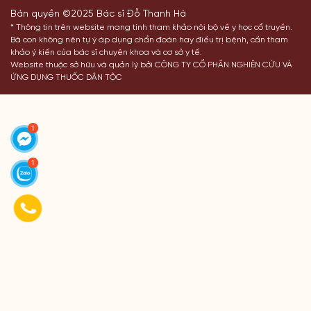
Bản quyền ©2025 Bác sĩ Đỗ Thanh Hà
* Thông tin trên website mang tính tham khảo nội bộ về y học cổ truyền.
Bà con không nên tự ý áp dụng chẩn đoán hay điều trị bệnh, cần tham
khảo ý kiến của bác sĩ chuyên khoa và cơ sở y tế.
Website thuộc sở hữu và quản lý bởi CÔNG TY CỔ PHẦN NGHIÊN CỨU VÀ
ỨNG DỤNG THUỐC DÂN TỘC