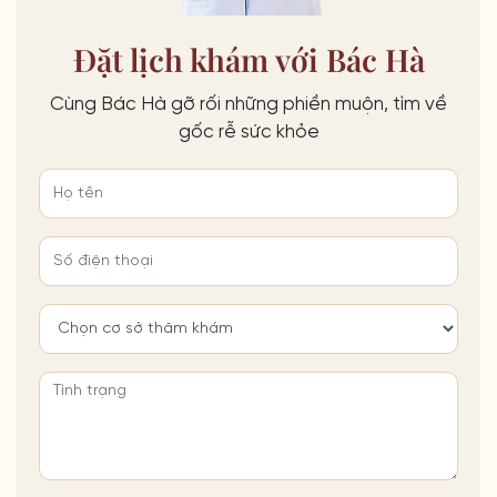
Đặt lịch khám với Bác Hà
Cùng Bác Hà gỡ rối những phiền muộn, tìm về
gốc rễ sức khỏe