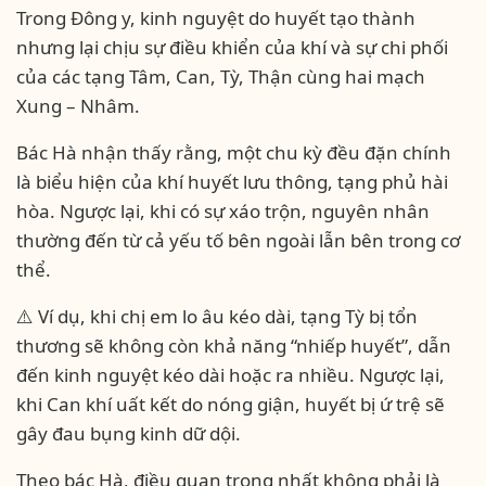
Trong Đông y, kinh nguyệt do huyết tạo thành
nhưng lại chịu sự điều khiển của khí và sự chi phối
của các tạng Tâm, Can, Tỳ, Thận cùng hai mạch
Xung – Nhâm.
Bác Hà nhận thấy rằng, một chu kỳ đều đặn chính
là biểu hiện của khí huyết lưu thông, tạng phủ hài
hòa. Ngược lại, khi có sự xáo trộn, nguyên nhân
thường đến từ cả yếu tố bên ngoài lẫn bên trong cơ
thể.
⚠️ Ví dụ, khi chị em lo âu kéo dài, tạng Tỳ bị tổn
thương sẽ không còn khả năng “nhiếp huyết”, dẫn
đến kinh nguyệt kéo dài hoặc ra nhiều. Ngược lại,
khi Can khí uất kết do nóng giận, huyết bị ứ trệ sẽ
gây đau bụng kinh dữ dội.
Theo bác Hà, điều quan trọng nhất không phải là