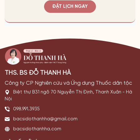
ĐẶT LỊCH NGAY
THS. BS ĐỖ THANH HÀ
Công ty CP Nghiên cứu và Ứng dụng Thuốc dân tộc
Biệt thự B31 ngõ 70 Nguyễn Thị Định, Thanh Xuân - Hà
Nội
098.991.3935
bacsidothanhha@gmail.com
bacsidothanhha.com