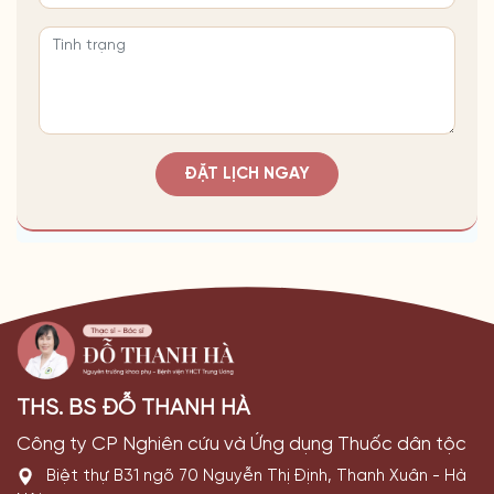
ĐẶT LỊCH NGAY
THS. BS ĐỖ THANH HÀ
Công ty CP Nghiên cứu và Ứng dụng Thuốc dân tộc
Biệt thự B31 ngõ 70 Nguyễn Thị Định, Thanh Xuân - Hà