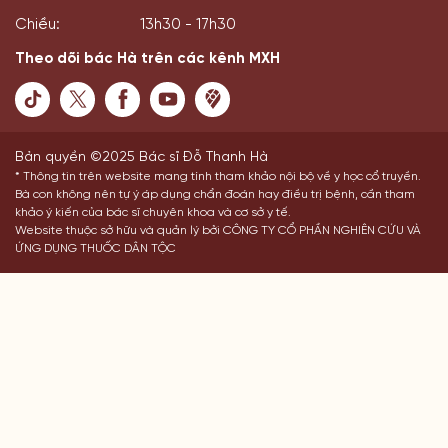
Chiều:
13h30 - 17h30
Theo dõi bác Hà trên các kênh MXH
Bản quyền ©2025 Bác sĩ Đỗ Thanh Hà
* Thông tin trên website mang tính tham khảo nội bộ về y học cổ truyền.
Bà con không nên tự ý áp dụng chẩn đoán hay điều trị bệnh, cần tham
khảo ý kiến của bác sĩ chuyên khoa và cơ sở y tế.
Website thuộc sở hữu và quản lý bởi CÔNG TY CỔ PHẦN NGHIÊN CỨU VÀ
ỨNG DỤNG THUỐC DÂN TỘC