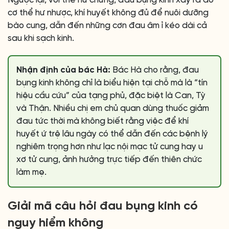
Ngược lại, với thể hư chứng, đau bụng kinh xảy ra do
cơ thể hư nhược, khí huyết không đủ để nuôi dưỡng
bào cung, dẫn đến những cơn đau âm ỉ kéo dài cả
sau khi sạch kinh.
Nhận định của bác Hà:
Bác Hà cho rằng, đau
bụng kinh không chỉ là biểu hiện tại chỗ mà là “tín
hiệu cầu cứu” của tạng phủ, đặc biệt là Can, Tỳ
và Thận. Nhiều chị em chủ quan dùng thuốc giảm
đau tức thời mà không biết rằng việc để khí
huyết ứ trệ lâu ngày có thể dẫn đến các bệnh lý
nghiêm trọng hơn như lạc nội mạc tử cung hay u
xơ tử cung, ảnh hưởng trực tiếp đến thiên chức
làm mẹ.
Giải mã câu hỏi đau bụng kinh có
nguy hiểm không