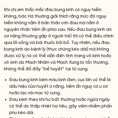
Khi chị em thắc mắc đau bụng kinh có nguy hiểm
không, bác Hà thường giải thích rằng mức độ nguy
hiểm không nằm ở bản thân cơn đau mà nằm ở
nguyên nhân tiềm ẩn phía sau. Nếu đau bụng kinh do
cơ năng (thường gặp ở người trẻ) thì có thể điều chỉnh
qua lối sống và bài thuốc bồi bổ. Tuy nhiên, nếu đau
bụng kinh do bệnh lý (thực chứng kéo dài) mà không
được xử lý, nó có thể dẫn đến tình trạng vô kinh hoặc
vô sinh do Mạch Nhâm và Mạch Xung bị tổn thương,
không thể đổ đầy “bể huyết” tại tử cung.
Đau bụng kinh kèm máu kinh đen, cục lớn có thể là
dấu hiệu của huyết ứ nặng, tiềm ẩn nguy cơ u xơ
hoặc lạc nội mạc tử cung.
Đau kèm theo khí hư bất thường hoặc ngứa ngáy
có thể do thấp nhiệt hạ tiêu, gây viêm nhiễm phần
phụ kéo dài.