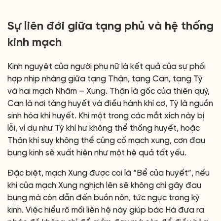
Sự liên đới giữa tạng phủ và hệ thống
kinh mạch
Kinh nguyệt của người phụ nữ là kết quả của sự phối
hợp nhịp nhàng giữa tạng Thận, tạng Can, tạng Tỳ
và hai mạch Nhâm – Xung. Thận là gốc của thiên quý,
Can là nơi tàng huyết và điều hành khí cơ, Tỳ là nguồn
sinh hóa khí huyết. Khi một trong các mắt xích này bị
lỗi, ví dụ như Tỳ khí hư không thể thống huyết, hoặc
Thận khí suy không thể củng cố mạch xung, cơn đau
bụng kinh sẽ xuất hiện như một hệ quả tất yếu.
Đặc biệt, mạch Xung được coi là “Bể của huyết”, nếu
khí của mạch Xung nghịch lên sẽ không chỉ gây đau
bụng mà còn dẫn đến buồn nôn, tức ngực trong kỳ
kinh. Việc hiểu rõ mối liên hệ này giúp bác Hà đưa ra