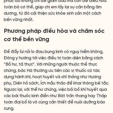
phác đồ không chỉ để giảm đau mà còn để điều hòa
toàn bộ cơ thể, giúp chị em lấy lại sự cân bằng âm
dương, từ đó cải thiện sức khỏe sinh sản một cách
bền vững nhất.
Phương pháp điều hòa và chăm sóc
cơ thể bền vững
Để đẩy lùi nỗi lo đau bụng kinh có nguy hiểm không,
Đông y hướng tới việc điều trị toàn diện bằng cách
“Bổ hư, tả thực”. Với những người thuộc thể thực
chứng, bác Hà thường ưu tiên các vị thuốc có tác
dụng hành khí, hoạt huyết và chỉ thống như Hương
phụ, Diên hồ sách, Ích mẫu thảo để khai thông bế tắc.
Ngược lại, với thể hư chứng, việc bồi bổ khí huyết qua
các bài thuốc kinh điển như Bát trân thang hay Thập
toàn đại bổ là vô cùng cần thiết để nuôi dưỡng bào
cung.