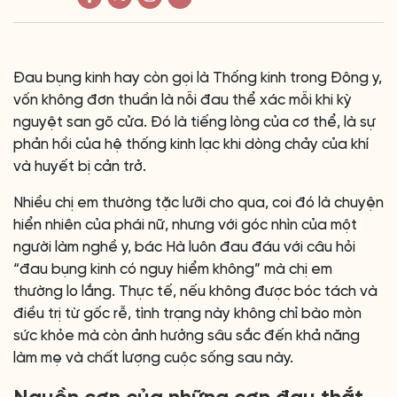
Đau bụng kinh hay còn gọi là Thống kinh trong Đông y,
vốn không đơn thuần là nỗi đau thể xác mỗi khi kỳ
nguyệt san gõ cửa. Đó là tiếng lòng của cơ thể, là sự
phản hồi của hệ thống kinh lạc khi dòng chảy của khí
và huyết bị cản trở.
Nhiều chị em thường tặc lưỡi cho qua, coi đó là chuyện
hiển nhiên của phái nữ, nhưng với góc nhìn của một
người làm nghề y, bác Hà luôn đau đáu với câu hỏi
“đau bụng kinh có nguy hiểm không” mà chị em
thường lo lắng. Thực tế, nếu không được bóc tách và
điều trị từ gốc rễ, tình trạng này không chỉ bào mòn
sức khỏe mà còn ảnh hưởng sâu sắc đến khả năng
làm mẹ và chất lượng cuộc sống sau này.