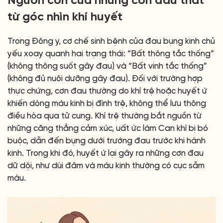
Nguồn cơn của những cơn đau thắt
từ góc nhìn khí huyết
Trong Đông y, cơ chế sinh bệnh của đau bụng kinh chủ
yếu xoay quanh hai trạng thái: “Bất thông tắc thống”
(không thông suốt gây đau) và “Bất vinh tắc thống”
(không đủ nuôi dưỡng gây đau). Đối với trường hợp
thực chứng, cơn đau thường do khí trệ hoặc huyết ứ
khiến dòng máu kinh bị đình trệ, không thể lưu thông
điều hòa qua tử cung. Khí trệ thường bắt nguồn từ
những căng thẳng cảm xúc, uất ức làm Can khí bị bó
buộc, dẫn đến bụng dưới trướng đau trước khi hành
kinh. Trong khi đó, huyết ứ lại gây ra những cơn đau
dữ dội, như dùi đâm và máu kinh thường có cục sẫm
màu.