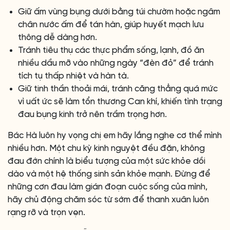
Giữ ấm vùng bụng dưới bằng túi chườm hoặc ngâm
chân nước ấm để tán hàn, giúp huyết mạch lưu
thông dễ dàng hơn.
Tránh tiêu thụ các thực phẩm sống, lạnh, đồ ăn
nhiều dầu mỡ vào những ngày “đèn đỏ” để tránh
tích tụ thấp nhiệt và hàn tà.
Giữ tinh thần thoải mái, tránh căng thẳng quá mức
vì uất ức sẽ làm tổn thương Can khí, khiến tình trạng
đau bụng kinh trở nên trầm trọng hơn.
Bác Hà luôn hy vọng chị em hãy lắng nghe cơ thể mình
nhiều hơn. Một chu kỳ kinh nguyệt đều đặn, không
đau đớn chính là biểu tượng của một sức khỏe dồi
dào và một hệ thống sinh sản khỏe mạnh. Đừng để
những cơn đau làm gián đoạn cuộc sống của mình,
hãy chủ động chăm sóc từ sớm để thanh xuân luôn
rạng rỡ và trọn vẹn.