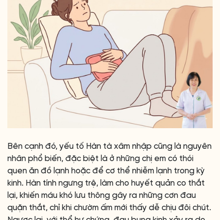
Bên cạnh đó, yếu tố Hàn tà xâm nhập cũng là nguyên
nhân phổ biến, đặc biệt là ở những chị em có thói
quen ăn đồ lạnh hoặc để cơ thể nhiễm lạnh trong kỳ
kinh. Hàn tính ngưng trệ, làm cho huyết quản co thắt
lại, khiến máu khó lưu thông gây ra những cơn đau
quặn thắt, chỉ khi chườm ấm mới thấy dễ chịu đôi chút.