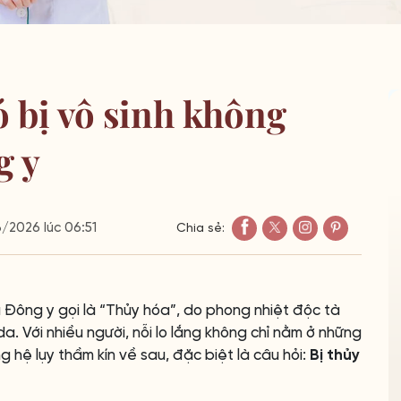
ó bị vô sinh không
g y
2026 lúc 06:51
Chia sẻ:
Đông y gọi là “Thủy hóa”, do phong nhiệt độc tà
 Với nhiều người, nỗi lo lắng không chỉ nằm ở những
hệ lụy thầm kín về sau, đặc biệt là câu hỏi:
Bị thủy