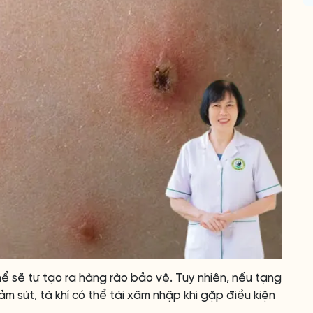
ể sẽ tự tạo ra hàng rào bảo vệ. Tuy nhiên, nếu tạng
m sút, tà khí có thể tái xâm nhập khi gặp điều kiện