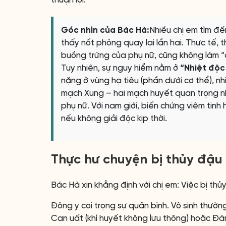
Góc nhìn của Bác Hà:
Nhiều chị em tìm đ
thấy nốt phỏng quay lại lần hai. Thực tế,
buồng trứng của phụ nữ, cũng không làm “
Tuy nhiên, sự nguy hiểm nằm ở
“Nhiệt độc
nặng ở vùng hạ tiêu (phần dưới cơ thể), 
mạch Xung – hai mạch huyết quan trọng nh
phụ nữ. Với nam giới, biến chứng viêm tinh
nếu không giải độc kịp thời.
Thực hư chuyện bị thủy đậu 
Bác Hà xin khẳng định với chị em: Việc bị thủ
Đông y coi trọng sự quân bình. Vô sinh thườ
Can uất (khí huyết không lưu thông) hoặc Đ