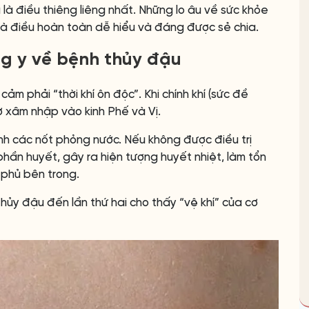
 là điều thiêng liêng nhất. Những lo âu về sức khỏe
t là điều hoàn toàn dễ hiểu và đáng được sẻ chia.
ng y về bệnh thủy đậu
ảm phải “thời khí ôn độc”. Khi chính khí (sức đề
ơ xâm nhập vào kinh Phế và Vị.
ành các nốt phỏng nước. Nếu không được điều trị
hần huyết, gây ra hiện tượng huyết nhiệt, làm tổn
phủ bên trong.
thủy đậu đến lần thứ hai cho thấy “vệ khí” của cơ