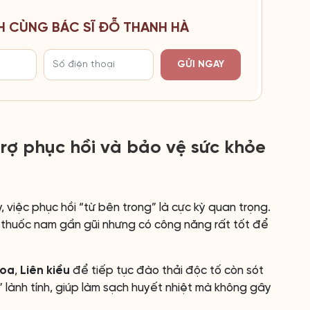
H CÙNG BÁC SĨ ĐỖ THANH HÀ
GỬI NGAY
rợ phục hồi và bảo vệ sức khỏe
 việc phục hồi “từ bên trong” là cực kỳ quan trọng.
 thuốc nam gần gũi nhưng có công năng rất tốt để
hoa
,
Liên kiều
để tiếp tục đào thải độc tố còn sót
” lành tính, giúp làm sạch huyết nhiệt mà không gây