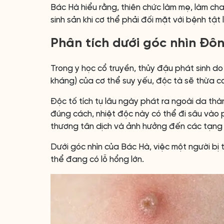
Bác Hà hiểu rằng, thiên chức làm mẹ, làm cha
sinh sản khi cơ thể phải đối mặt với bệnh tậ
Phân tích dưới góc nhìn Đô
Trong y học cổ truyền, thủy đậu phát sinh do c
kháng) của cơ thể suy yếu, độc tà sẽ thừa c
Độc tố tích tụ lâu ngày phát ra ngoài da th
đúng cách, nhiệt độc này có thể đi sâu vào p
thương tân dịch và ảnh hưởng đến các tạng 
Dưới góc nhìn của Bác Hà, việc một người bị 
thể đang có lỗ hổng lớn.