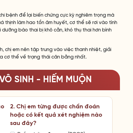
khi bệnh để lại biến chứng cực kỳ nghiêm trọng mà
á thịnh làm hao tổn âm huyết, cơ thể sẽ rơi vào tình
 dưỡng bào thai bị khô cằn, khó thụ thai hơn bình
nh, chị em nên tập trung vào việc thanh nhiệt, giải
a cơ thể về trạng thái cân bằng nhất.
VÔ SINH - HIẾM MUỘN
ao
2. Chị em từng được chẩn đoán
hoặc có kết quả xét nghiệm nào
sau đây?