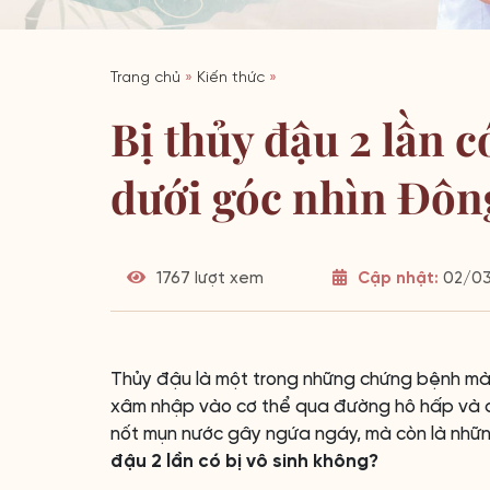
Trang chủ
»
Kiến thức
»
Bị thủy đậu 2 lần c
dưới góc nhìn Đôn
1767 lượt xem
Cập nhật:
02/03/
Thủy đậu là một trong những chứng bệnh mà 
xâm nhập vào cơ thể qua đường hô hấp và da.
nốt mụn nước gây ngứa ngáy, mà còn là những 
đậu 2 lần có bị vô sinh không?