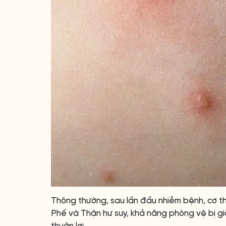
Thông thường, sau lần đầu nhiễm bệnh, cơ th
Phế và Thận hư suy, khả năng phòng vệ bị giả
thuận lợi.