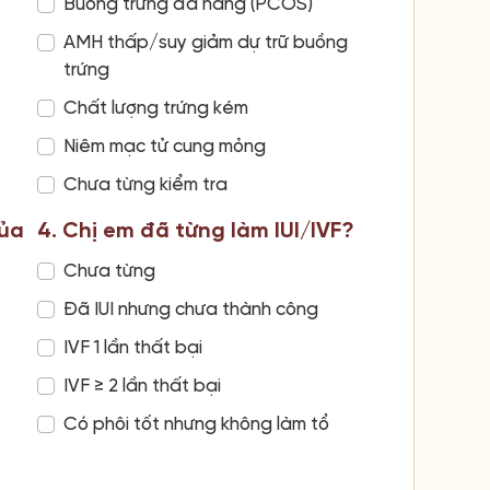
Buồng trứng đa nang (PCOS)
AMH thấp/suy giảm dự trữ buồng
trứng
Chất lượng trứng kém
Niêm mạc tử cung mỏng
Chưa từng kiểm tra
của
4. Chị em đã từng làm IUI/IVF?
Chưa từng
Đã IUI nhưng chưa thành công
IVF 1 lần thất bại
IVF ≥ 2 lần thất bại
Có phôi tốt nhưng không làm tổ