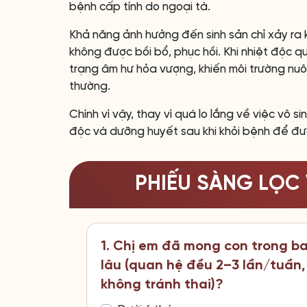
bệnh cấp tính do ngoại tà.
Khả năng ảnh hưởng đến sinh sản chỉ xảy ra 
không được bồi bổ, phục hồi. Khi nhiệt độc qu
trạng âm hư hỏa vượng, khiến môi trường nuôi
thường.
Chính vì vậy, thay vì quá lo lắng về việc vô si
độc và dưỡng huyết sau khi khỏi bệnh để đư
PHIẾU SÀNG LỌC 
1. Chị em đã mong con trong b
lâu (quan hệ đều 2–3 lần/tuần,
không tránh thai)?