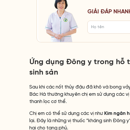
GIẢI ĐÁP NHAN
Ứng dụng Đông y trong hỗ t
sinh sản
Sau khi các nốt thủy đậu đã khô và bong vảy,
Bác Hà thường khuyên chị em sử dụng các vị
thanh lọc cơ thể.
Chị em có thể sử dụng các vị như
Kim ngân 
lại. Đây là những vị thuốc “kháng sinh Đông y
hại cho tạng phủ.