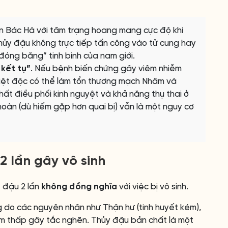
ến Bác Hà với tâm trạng hoang mang cực độ khi
 thủy đậu không trực tiếp tấn công vào tử cung hay
đóng băng” tinh binh của nam giới.
 kết tụ”
. Nếu bệnh biến chứng gây viêm nhiễm
nhiệt độc có thể làm tổn thương mạch Nhâm và
ất điều phối kinh nguyệt và khả năng thụ thai ở
 hoàn (dù hiếm gặp hơn quai bị) vẫn là một nguy cơ
2 lần gây vô sinh
y đậu 2 lần
không đồng nghĩa
với việc bị vô sinh.
ng do các nguyên nhân như Thận hư (tinh huyết kém),
àm thấp gây tắc nghẽn. Thủy đậu bản chất là một