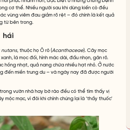
h hồi phục nhanh hơn, đặc biệt ở những chứng bệnh
ong cơ thể. Nhiều người sau khi dùng kiến cò đều
c vùng viêm đau giảm rõ rệt – đó chính là kết quả
g từ bên trong.
 hái
 nutans
, thuộc họ Ô rô (
Acanthaceae
). Cây mọc
xanh, lá mọc đối, hình mác dài, đầu nhọn, gân rõ.
c hồng nhạt, quả nang chứa nhiều hạt nhỏ. Ở nước
ng đến miền trung du – và ngày nay đã được người
 trong vườn nhà hay bờ rào đều có thể tìm thấy vị
 mộc mạc, vì đôi khi chính chúng lại là ‘thầy thuốc’