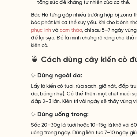
tăng sức đề kháng tự nhiên của cơ thể.
Bác Hà từng gặp nhiều trường hợp bị zona t
bộc phát khi cơ thể suy yếu. Khi cho bệnh n
phục linh
và
cam thảo
, chỉ sau 5–7 ngày vùn
để lại sẹo. Đó là minh chứng rõ ràng cho khả
kiến cò.
🍵 Cách dùng cây kiến cò đ
✨ Dùng ngoài da:
Lấy lá kiến cò tươi, rửa sạch, giã nát, đắp t
da, bỏng nhẹ). Có thể thêm một chút muối sạ
đắp 2–3 lần. Kiên trì vài ngày sẽ thấy vùng v
✨ Dùng uống trong:
Sắc 20–30g lá tươi hoặc 10–15g lá khô với 60
uống trong ngày. Dùng liên tục 7–10 ngày giú