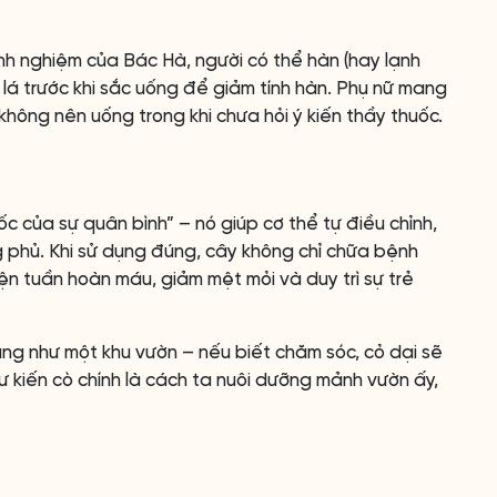
kinh nghiệm của Bác Hà, người có thể hàn (hay lạnh
 lá trước khi sắc uống để giảm tính hàn. Phụ nữ mang
không nên uống trong khi chưa hỏi ý kiến thầy thuốc.
uốc của sự quân bình” – nó giúp cơ thể tự điều chỉnh,
 phủ. Khi sử dụng đúng, cây không chỉ chữa bệnh
ện tuần hoàn máu, giảm mệt mỏi và duy trì sự trẻ
ng như một khu vườn – nếu biết chăm sóc, cỏ dại sẽ
ư kiến cò chính là cách ta nuôi dưỡng mảnh vườn ấy,