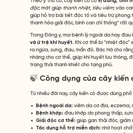
Theo y thư cổ, cây kiến cò có
vị đắng, tính 
độc
; mát giúp
thanh nhiệt, tiêu viêm
; vào ca
giúp hỗ trợ bài tiết độc tố và tiêu trừ phong
thanh hỏa giải độc, bình can chỉ thống” rất q
Trong Đông y, mọi bệnh lý ngoài da hay đau
và ứ trệ khí huyết
. Khi cơ thể bị “nhiệt độc”
ra ngứa, sưng, đau, mẩn đỏ. Bác Hà cho rằng,
nhàng cho cơ thể, giúp khí huyết lưu thông,
trạng thái thanh khiết cho tạng phủ.
🍃 Công dụng của cây kiến c
Từ nhiều đời nay, cây kiến cò được dùng phổ
Bệnh ngoài da:
viêm da cơ địa, eczema, m
Bệnh khớp:
đau khớp do phong thấp, sưng
Giải độc cơ thể:
giúp gan thải độc, giảm n
Tác dụng hỗ trợ miễn dịch:
nhờ hoạt chất 