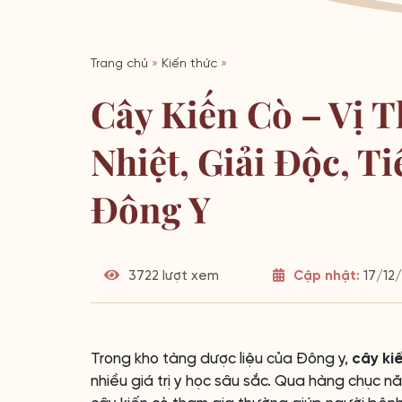
Trang chủ
»
Kiến thức
»
Cây Kiến Cò – Vị
Nhiệt, Giải Độc, T
Đông Y
3722 lượt xem
Cập nhật:
17/12/
Trong kho tàng dược liệu của Đông y,
cây ki
nhiều giá trị y học sâu sắc. Qua hàng chục 