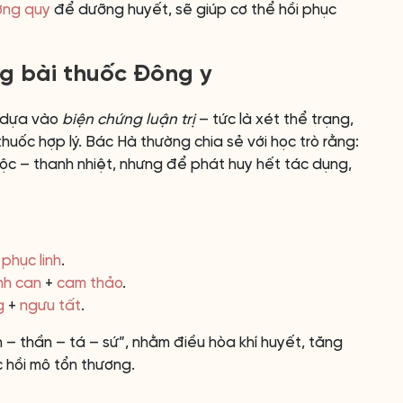
ng quy
để dưỡng huyết, sẽ giúp cơ thể hồi phục
ng bài thuốc Đông y
n dựa vào
biện chứng luận trị
– tức là xét thể trạng,
uốc hợp lý. Bác Hà thường chia sẻ với học trò rằng:
 độc – thanh nhiệt, nhưng để phát huy hết tác dụng,
+
phục linh
.
nh can
+
cam thảo
.
g
+
ngưu tất
.
 – thần – tá – sứ”, nhằm điều hòa khí huyết, tăng
c hồi mô tổn thương.