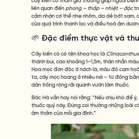
cây kiến cò tham gia thường giúp người bện
liên quan đến
phong – thấp – nhiệt – độc
tr
cảm nhận cơ thể nhẹ nhõm, da dẻ bớt sạm, cá
của quá trình thanh lọc và điều hoà âm dươn
🌱 Đặc điểm thực vật và thu
Cây kiến cò có tên khoa học là
Clinacanthus
thành bụi, cao khoảng 1–1,5m, thân nhẵn màu 
Hoa mọc đơn độc ở nách lá, màu đỏ cam hoặ
ta, cây mọc hoang ở nhiều nơi – từ đồng bằ
dân trồng rộng rãi quanh vườn làm thuốc.
Bác Hà vẫn hay nói rằng: “Nếu chịu khó để ý,
thuốc quý này. Đừng coi thường những loài cây
âm thầm của mỗi gia đình.”