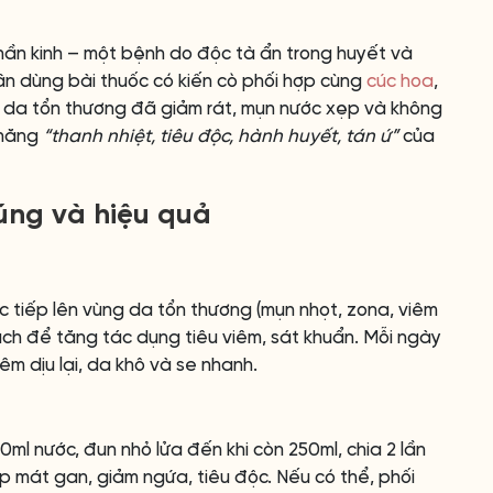
hần kinh – một bệnh do độc tà ẩn trong huyết và
hân dùng bài thuốc có kiến cò phối hợp cùng
cúc hoa
,
g da tổn thương đã giảm rát, mụn nước xẹp và không
 năng
“thanh nhiệt, tiêu độc, hành huyết, tán ứ”
của
úng và hiệu quả
rực tiếp lên vùng da tổn thương (mụn nhọt, zona, viêm
ch để tăng tác dụng tiêu viêm, sát khuẩn. Mỗi ngày
iêm dịu lại, da khô và se nhanh.
0ml nước, đun nhỏ lửa đến khi còn 250ml, chia 2 lần
p mát gan, giảm ngứa, tiêu độc. Nếu có thể, phối