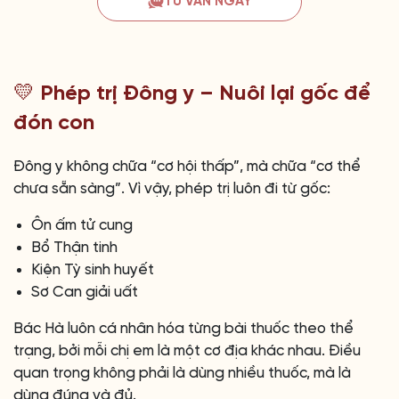
TƯ VẤN NGAY
💛 Phép trị Đông y – Nuôi lại gốc để
đón con
Đông y không chữa “cơ hội thấp”, mà chữa “cơ thể
chưa sẵn sàng”. Vì vậy, phép trị luôn đi từ gốc:
Ôn ấm tử cung
Bổ Thận tinh
Kiện Tỳ sinh huyết
Sơ Can giải uất
Bác Hà luôn cá nhân hóa từng bài thuốc theo thể
trạng, bởi mỗi chị em là một cơ địa khác nhau. Điều
quan trọng không phải là dùng nhiều thuốc, mà là
dùng đúng và đủ.