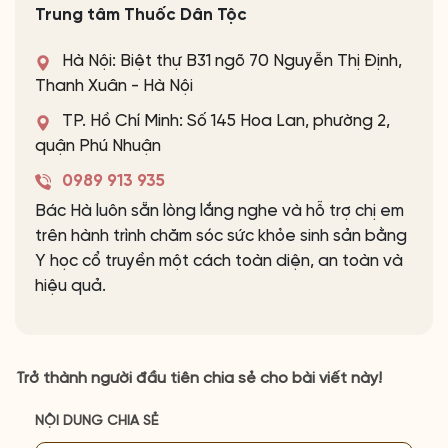
Trung tâm Thuốc Dân Tộc
Hà Nội: Biệt thự B31 ngõ 70 Nguyễn Thị Định,
Thanh Xuân - Hà Nội
TP. Hồ Chí Minh: Số 145 Hoa Lan, phường 2,
quận Phú Nhuận
0989 913 935
Bác Hà luôn sẵn lòng lắng nghe và hỗ trợ chị em
trên hành trình chăm sóc sức khỏe sinh sản bằng
Y học cổ truyền một cách toàn diện, an toàn và
hiệu quả.
Trở thành người đầu tiên chia sẻ cho bài viết này!
NỘI DUNG CHIA SẺ