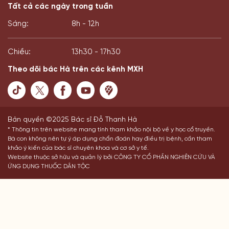
Tất cả các ngày trong tuần
Sáng:
8h - 12h
Chiều:
13h30 - 17h30
Theo dõi bác Hà trên các kênh MXH
Bản quyền ©2025 Bác sĩ Đỗ Thanh Hà
* Thông tin trên website mang tính tham khảo nội bộ về y học cổ truyền.
Bà con không nên tự ý áp dụng chẩn đoán hay điều trị bệnh, cần tham
khảo ý kiến của bác sĩ chuyên khoa và cơ sở y tế.
Website thuộc sở hữu và quản lý bởi CÔNG TY CỔ PHẦN NGHIÊN CỨU VÀ
ỨNG DỤNG THUỐC DÂN TỘC