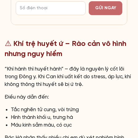
GỬI NGAY
⚠️ Khí trệ huyết ứ – Rào cản vô hình
nhưng nguy hiểm
“Khí hành thì huyết hành” – đây là nguyên lý cốt lõi
trong Đông y. Khi Can khí uất kết do stress, áp lực, khí
không thông thì huyết sẽ bị ứ trệ.
Điều này dẫn đến:
Tắc nghẽn tử cung, vòi trứng
Hình thành khối u, trưng hà
Máu kinh sẫm màu, có cục
Bác Hà nhận thấy nhiều chị em dù xét nghiệm bình