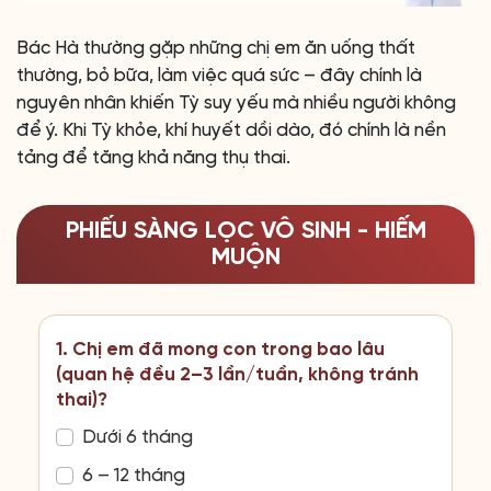
Bác Hà thường gặp những chị em ăn uống thất
thường, bỏ bữa, làm việc quá sức – đây chính là
nguyên nhân khiến Tỳ suy yếu mà nhiều người không
để ý. Khi Tỳ khỏe, khí huyết dồi dào, đó chính là nền
tảng để tăng khả năng thụ thai.
PHIẾU SÀNG LỌC VÔ SINH - HIẾM
MUỘN
1. Chị em đã mong con trong bao lâu
(quan hệ đều 2–3 lần/tuần, không tránh
thai)?
Dưới 6 tháng
6 – 12 tháng