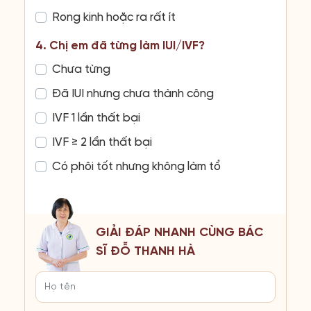
Rong kinh hoặc ra rất ít
4. Chị em đã từng làm IUI/IVF?
Chưa từng
Đã IUI nhưng chưa thành công
IVF 1 lần thất bại
IVF ≥ 2 lần thất bại
Có phôi tốt nhưng không làm tổ
GIẢI ĐÁP NHANH CÙNG BÁC
SĨ ĐỖ THANH HÀ