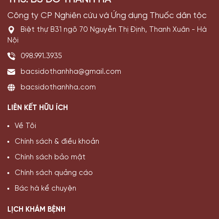
Công ty CP Nghiên cứu và Ứng dụng Thuốc dân tộc
Biệt thự B31 ngõ 70 Nguyễn Thị Định, Thanh Xuân - Hà
Nội
098.991.3935
bacsidothanhha@gmail.com
bacsidothanhha.com
LIÊN KẾT HỮU ÍCH
Về Tôi
Chính sách & điều khoản
Chính sách bảo mật
Chính sách quảng cáo
Bác hà kể chuyện
LỊCH KHÁM BỆNH