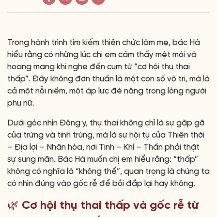
Trong hành trình tìm kiếm thiên chức làm mẹ, bác Hà
hiểu rằng có những lúc chị em cảm thấy mệt mỏi và
hoang mang khi nghe đến cụm từ “cơ hội thụ thai
thấp”. Đây không đơn thuần là một con số vô tri, mà là
cả một nỗi niềm, một áp lực đè nặng trong lòng người
phụ nữ.
Dưới góc nhìn Đông y, thụ thai không chỉ là sự gặp gỡ
của trứng và tinh trùng, mà là sự hội tụ của Thiên thời
– Địa lợi – Nhân hòa, nơi Tinh – Khí – Thần phải thật
sự sung mãn. Bác Hà muốn chị em hiểu rằng: “thấp”
không có nghĩa là “không thể”, quan trọng là chúng ta
có nhìn đúng vào gốc rễ để bồi đắp lại hay không.
🌿 Cơ hội thụ thai thấp và gốc rễ từ