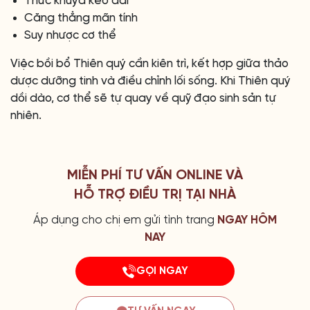
Thức khuya kéo dài
Căng thẳng mãn tính
Suy nhược cơ thể
Việc bồi bổ Thiên quý cần kiên trì, kết hợp giữa thảo
dược dưỡng tinh và điều chỉnh lối sống. Khi Thiên quý
dồi dào, cơ thể sẽ tự quay về quỹ đạo sinh sản tự
nhiên.
MIỄN PHÍ TƯ VẤN ONLINE VÀ
HỖ TRỢ ĐIỀU TRỊ TẠI NHÀ
Áp dụng cho chị em gửi tình trang
NGAY HÔM
NAY
GỌI NGAY