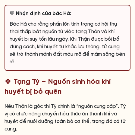
💬 Nhận định của bác Hà:
Bác Hà cho rằng phần lớn tình trạng cơ hội thụ
thai thấp bắt nguồn từ việc tạng Thận và khí
huyết bị suy tổn lâu ngày. Khi Thận được bồi bổ
đúng cách, khí huyết tự khắc lưu thông, tử cung
sẽ trở thành mảnh đất màu mỡ để mầm sống bén
rễ.
🍀 Tạng Tỳ – Nguồn sinh hóa khí
huyết bị bỏ quên
Nếu Thận là gốc thì Tỳ chính là “nguồn cung cấp”. Tỳ
vị có chức năng chuyển hóa thức ăn thành khí và
huyết để nuôi dưỡng toàn bộ cơ thể, trong đó có tử
cung.