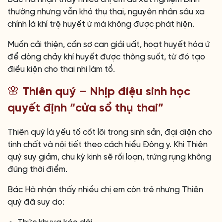
thường nhưng vẫn khó thụ thai, nguyên nhân sâu xa
chính là khí trệ huyết ứ mà không được phát hiện.
Muốn cải thiện, cần sơ can giải uất, hoạt huyết hóa ứ
để dòng chảy khí huyết được thông suốt, từ đó tạo
điều kiện cho thai nhi làm tổ.
🌸 Thiên quý – Nhịp điệu sinh học
quyết định “cửa sổ thụ thai”
Thiên quý là yếu tố cốt lõi trong sinh sản, đại diện cho
tinh chất và nội tiết theo cách hiểu Đông y. Khi Thiên
quý suy giảm, chu kỳ kinh sẽ rối loạn, trứng rụng không
đúng thời điểm.
Bác Hà nhận thấy nhiều chị em còn trẻ nhưng Thiên
quý đã suy do: