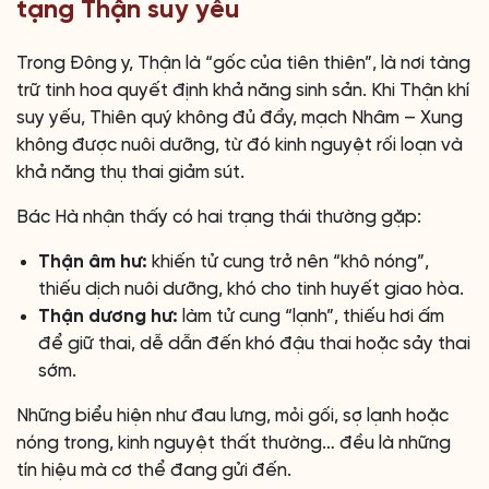
tạng Thận suy yếu
Trong Đông y, Thận là “gốc của tiên thiên”, là nơi tàng
trữ tinh hoa quyết định khả năng sinh sản. Khi Thận khí
suy yếu, Thiên quý không đủ đầy, mạch Nhâm – Xung
không được nuôi dưỡng, từ đó kinh nguyệt rối loạn và
khả năng thụ thai giảm sút.
Bác Hà nhận thấy có hai trạng thái thường gặp:
Thận âm hư:
khiến tử cung trở nên “khô nóng”,
thiếu dịch nuôi dưỡng, khó cho tinh huyết giao hòa.
Thận dương hư:
làm tử cung “lạnh”, thiếu hơi ấm
để giữ thai, dễ dẫn đến khó đậu thai hoặc sảy thai
sớm.
Những biểu hiện như đau lưng, mỏi gối, sợ lạnh hoặc
nóng trong, kinh nguyệt thất thường… đều là những
tín hiệu mà cơ thể đang gửi đến.