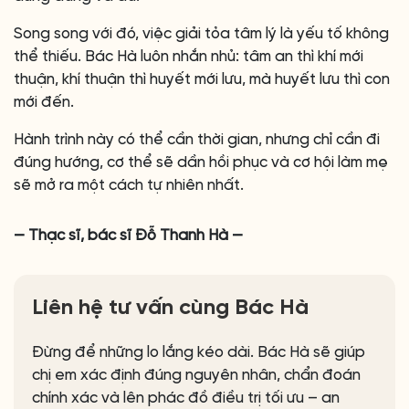
Song song với đó, việc giải tỏa tâm lý là yếu tố không
thể thiếu. Bác Hà luôn nhắn nhủ: tâm an thì khí mới
thuận, khí thuận thì huyết mới lưu, mà huyết lưu thì con
mới đến.
Hành trình này có thể cần thời gian, nhưng chỉ cần đi
đúng hướng, cơ thể sẽ dần hồi phục và cơ hội làm mẹ
sẽ mở ra một cách tự nhiên nhất.
— Thạc sĩ, bác sĩ Đỗ Thanh Hà —
Liên hệ tư vấn cùng Bác Hà
Đừng để những lo lắng kéo dài. Bác Hà sẽ giúp
chị em xác định đúng nguyên nhân, chẩn đoán
chính xác và lên phác đồ điều trị tối ưu – an