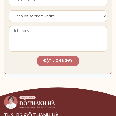
ĐẶT LỊCH NGAY
THS. BS ĐỖ THANH HÀ