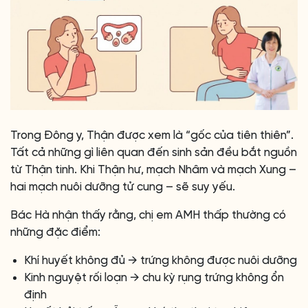
Trong Đông y, Thận được xem là “gốc của tiên thiên”.
Tất cả những gì liên quan đến sinh sản đều bắt nguồn
từ Thận tinh. Khi Thận hư, mạch Nhâm và mạch Xung –
hai mạch nuôi dưỡng tử cung – sẽ suy yếu.
Bác Hà nhận thấy rằng, chị em AMH thấp thường có
những đặc điểm:
Khí huyết không đủ → trứng không được nuôi dưỡng
Kinh nguyệt rối loạn → chu kỳ rụng trứng không ổn
định