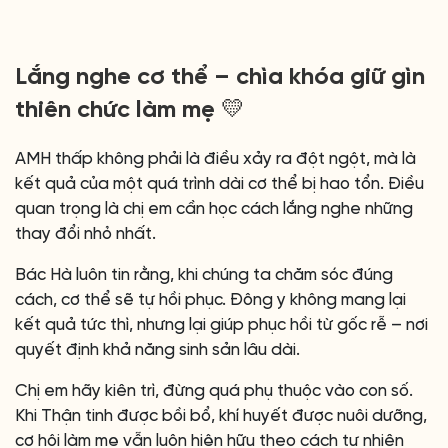
Lắng nghe cơ thể – chìa khóa giữ gìn
thiên chức làm mẹ 💛
AMH thấp không phải là điều xảy ra đột ngột, mà là
kết quả của một quá trình dài cơ thể bị hao tổn. Điều
quan trọng là chị em cần học cách lắng nghe những
thay đổi nhỏ nhất.
Bác Hà luôn tin rằng, khi chúng ta chăm sóc đúng
cách, cơ thể sẽ tự hồi phục. Đông y không mang lại
kết quả tức thì, nhưng lại giúp phục hồi từ gốc rễ – nơi
quyết định khả năng sinh sản lâu dài.
Chị em hãy kiên trì, đừng quá phụ thuộc vào con số.
Khi Thận tinh được bồi bổ, khí huyết được nuôi dưỡng,
cơ hội làm mẹ vẫn luôn hiện hữu theo cách tự nhiên