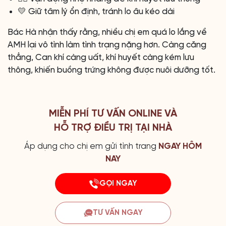
💛 Giữ tâm lý ổn định, tránh lo âu kéo dài
Bác Hà nhận thấy rằng, nhiều chị em quá lo lắng về
AMH lại vô tình làm tình trạng nặng hơn. Càng căng
thẳng, Can khí càng uất, khí huyết càng kém lưu
thông, khiến buồng trứng không được nuôi dưỡng tốt.
MIỄN PHÍ TƯ VẤN ONLINE VÀ
HỖ TRỢ ĐIỀU TRỊ TẠI NHÀ
Áp dụng cho chị em gửi tình trang
NGAY HÔM
NAY
GỌI NGAY
TƯ VẤN NGAY