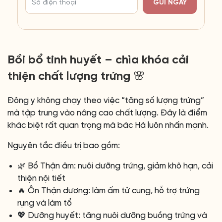
GỬI NGAY
Bồi bổ tinh huyết – chìa khóa cải
thiện chất lượng trứng 🌸
Đông y không chạy theo việc “tăng số lượng trứng”
mà tập trung vào nâng cao chất lượng. Đây là điểm
khác biệt rất quan trọng mà bác Hà luôn nhấn mạnh.
Nguyên tắc điều trị bao gồm:
🌿 Bổ Thận âm: nuôi dưỡng trứng, giảm khô hạn, cải
thiện nội tiết
🔥 Ôn Thận dương: làm ấm tử cung, hỗ trợ trứng
rụng và làm tổ
💖 Dưỡng huyết: tăng nuôi dưỡng buồng trứng và