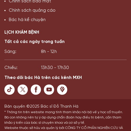
Chính sách bảo mật
Chính sách quảng cáo
Bác hà kể chuyện
LỊCH KHÁM BỆNH
Tất cả các ngày trong tuần
Sáng:
8h - 12h
Chiều:
13h30 - 17h30
Theo dõi bác Hà trên các kênh MXH
Bản quyền ©2025 Bác sĩ Đỗ Thanh Hà
* Thông tin trên website mang tính tham khảo nội bộ về y học cổ truyền.
Bà con không nên tự ý áp dụng chẩn đoán hay điều trị bệnh, cần tham
khảo ý kiến của bác sĩ chuyên khoa và cơ sở y tế.
Website thuộc sở hữu và quản lý bởi CÔNG TY CỔ PHẦN NGHIÊN CỨU VÀ