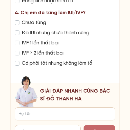
Rong kinh hoặc ra rất ít
4. Chị em đã từng làm IUI/IVF?
Chưa từng
Đã IUI nhưng chưa thành công
IVF 1 lần thất bại
IVF ≥ 2 lần thất bại
Có phôi tốt nhưng không làm tổ
GIẢI ĐÁP NHANH CÙNG BÁC
SĨ ĐỖ THANH HÀ