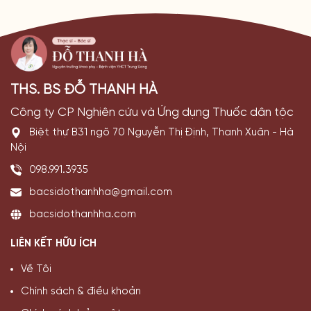
THS. BS ĐỖ THANH HÀ
Công ty CP Nghiên cứu và Ứng dụng Thuốc dân tộc
Biệt thự B31 ngõ 70 Nguyễn Thị Định, Thanh Xuân - Hà
Nội
098.991.3935
bacsidothanhha@gmail.com
bacsidothanhha.com
LIÊN KẾT HỮU ÍCH
Về Tôi
Chính sách & điều khoản