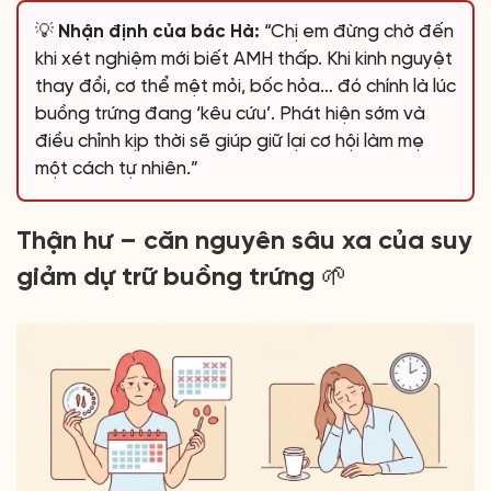
💡 Nhận định của bác Hà:
“Chị em đừng chờ đến
khi xét nghiệm mới biết AMH thấp. Khi kinh nguyệt
thay đổi, cơ thể mệt mỏi, bốc hỏa… đó chính là lúc
buồng trứng đang ‘kêu cứu’. Phát hiện sớm và
điều chỉnh kịp thời sẽ giúp giữ lại cơ hội làm mẹ
một cách tự nhiên.”
Thận hư – căn nguyên sâu xa của suy
giảm dự trữ buồng trứng 🌱