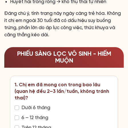
Huyết hải trống rỗng → khó thụ thai tự nhiên
Đáng chú ý, tình trạng này ngày càng trẻ hóa. Không
ít chị em ngoài 30 tuổi đã có dấu hiệu suy buồng
trứng, phần lớn do áp lực công việc, thức khuya và
căng thẳng kéo dài.
PHIẾU SÀNG LỌC VÔ SINH - HIẾM
MUỘN
1. Chị em đã mong con trong bao lâu
(quan hệ đều 2–3 lần/tuần, không tránh
thai)?
Dưới 6 tháng
6 – 12 tháng
Trên 12 tháng