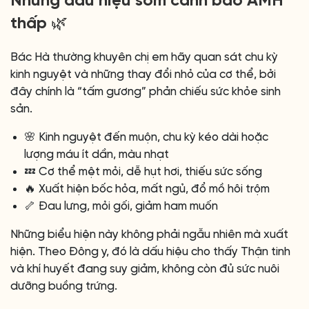
Những dấu hiệu sớm cảnh báo AMH
thấp 🌿
Bác Hà thường khuyên chị em hãy quan sát chu kỳ
kinh nguyệt và những thay đổi nhỏ của cơ thể, bởi
đây chính là “tấm gương” phản chiếu sức khỏe sinh
sản.
🌸 Kinh nguyệt đến muộn, chu kỳ kéo dài hoặc
lượng máu ít dần, màu nhạt
💤 Cơ thể mệt mỏi, dễ hụt hơi, thiếu sức sống
🔥 Xuất hiện bốc hỏa, mất ngủ, đổ mồ hôi trộm
🦴 Đau lưng, mỏi gối, giảm ham muốn
Những biểu hiện này không phải ngẫu nhiên mà xuất
hiện. Theo Đông y, đó là dấu hiệu cho thấy Thận tinh
và khí huyết đang suy giảm, không còn đủ sức nuôi
dưỡng buồng trứng.