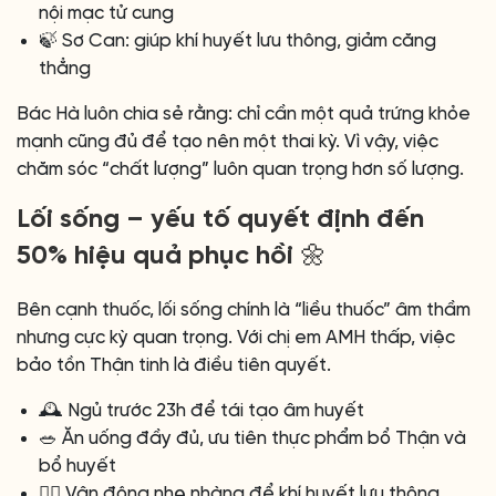
nội mạc tử cung
🍃 Sơ Can: giúp khí huyết lưu thông, giảm căng
thẳng
Bác Hà luôn chia sẻ rằng: chỉ cần một quả trứng khỏe
mạnh cũng đủ để tạo nên một thai kỳ. Vì vậy, việc
chăm sóc “chất lượng” luôn quan trọng hơn số lượng.
Lối sống – yếu tố quyết định đến
50% hiệu quả phục hồi 🌼
Bên cạnh thuốc, lối sống chính là “liều thuốc” âm thầm
nhưng cực kỳ quan trọng. Với chị em AMH thấp, việc
bảo tồn Thận tinh là điều tiên quyết.
🕰️ Ngủ trước 23h để tái tạo âm huyết
🥗 Ăn uống đầy đủ, ưu tiên thực phẩm bổ Thận và
bổ huyết
🚶‍♀️ Vận động nhẹ nhàng để khí huyết lưu thông