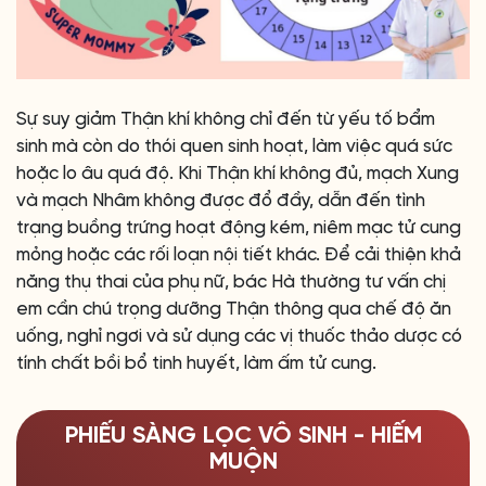
Sự suy giảm Thận khí không chỉ đến từ yếu tố bẩm
sinh mà còn do thói quen sinh hoạt, làm việc quá sức
hoặc lo âu quá độ. Khi Thận khí không đủ, mạch Xung
và mạch Nhâm không được đổ đầy, dẫn đến tình
trạng buồng trứng hoạt động kém, niêm mạc tử cung
mỏng hoặc các rối loạn nội tiết khác. Để cải thiện khả
năng thụ thai của phụ nữ, bác Hà thường tư vấn chị
em cần chú trọng dưỡng Thận thông qua chế độ ăn
uống, nghỉ ngơi và sử dụng các vị thuốc thảo dược có
tính chất bồi bổ tinh huyết, làm ấm tử cung.
PHIẾU SÀNG LỌC VÔ SINH - HIẾM
MUỘN