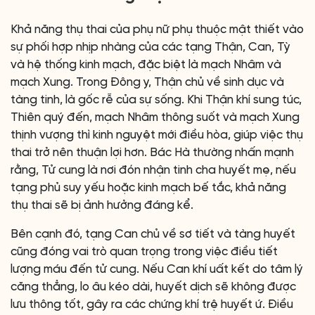
Khả năng thụ thai của phụ nữ phụ thuộc mật thiết vào
sự phối hợp nhịp nhàng của các tạng Thận, Can, Tỳ
và hệ thống kinh mạch, đặc biệt là mạch Nhâm và
mạch Xung. Trong Đông y, Thận chủ về sinh dục và
tàng tinh, là gốc rễ của sự sống. Khi Thận khí sung túc,
Thiên quý đến, mạch Nhâm thông suốt và mạch Xung
thịnh vượng thì kinh nguyệt mới điều hòa, giúp việc thụ
thai trở nên thuận lợi hơn. Bác Hà thường nhấn mạnh
rằng, Tử cung là nơi đón nhận tinh cha huyết mẹ, nếu
tạng phủ suy yếu hoặc kinh mạch bế tắc, khả năng
thụ thai sẽ bị ảnh hưởng đáng kể.
Bên cạnh đó, tạng Can chủ về sơ tiết và tàng huyết
cũng đóng vai trò quan trọng trong việc điều tiết
lượng máu đến tử cung. Nếu Can khí uất kết do tâm lý
căng thẳng, lo âu kéo dài, huyết dịch sẽ không được
lưu thông tốt, gây ra các chứng khí trệ huyết ứ. Điều