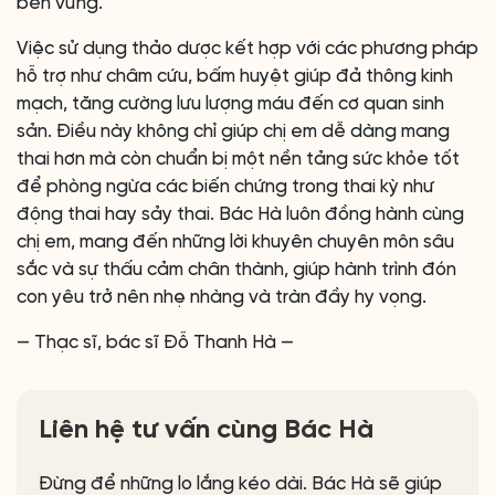
bền vững.
Việc sử dụng thảo dược kết hợp với các phương pháp
hỗ trợ như châm cứu, bấm huyệt giúp đả thông kinh
mạch, tăng cường lưu lượng máu đến cơ quan sinh
sản. Điều này không chỉ giúp chị em dễ dàng mang
thai hơn mà còn chuẩn bị một nền tảng sức khỏe tốt
để phòng ngừa các biến chứng trong thai kỳ như
động thai hay sảy thai. Bác Hà luôn đồng hành cùng
chị em, mang đến những lời khuyên chuyên môn sâu
sắc và sự thấu cảm chân thành, giúp hành trình đón
con yêu trở nên nhẹ nhàng và tràn đầy hy vọng.
— Thạc sĩ, bác sĩ Đỗ Thanh Hà —
Liên hệ tư vấn cùng Bác Hà
Đừng để những lo lắng kéo dài. Bác Hà sẽ giúp