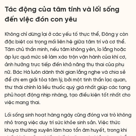
Tác động của tâm tính và lối sống
đến việc đón con yêu
Không chỉ dừng lại ở các yếu tố thực thể, Đông y còn
đặc biệt coi trọng mối liên hệ giữa tâm trí và cơ thể.
Tâm chủ thần minh, nếu tâm không yên, lo lắng hoặc
áp lực quá mức sẽ làm xáo trộn vận hành của khí cơ,
ảnh hưởng trực tiếp đến khả năng thụ thai của phụ
nữ. Bác Hà luôn dành thời gian lắng nghe và chia sẻ
để chị em giải tỏa tâm lý, bởi một tinh thần lạc quan,
thư thái chính là liều thuốc quý giá nhất giúp các tạng
phủ hoạt động nhịp nhàng, tạo điều kiện tốt nhất cho
việc mang thai.
Lối sống sinh hoạt hàng ngày cũng đóng vai trò không
nhỏ trong việc duy trì sức khỏe sinh sản. Việc thức
khuya thường xuyên làm hao tổn âm huyết, trong khi