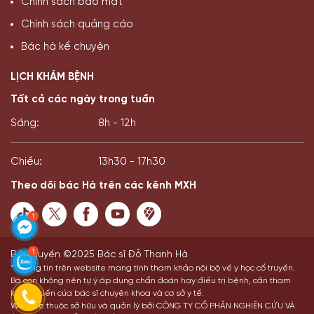
Chính sách bảo mật
Chính sách quảng cáo
Bác hà kể chuyện
LỊCH KHÁM BỆNH
Tất cả các ngày trong tuần
Sáng:
8h - 12h
Chiều:
13h30 - 17h30
Theo dõi bác Hà trên các kênh MXH
Bản quyền ©2025 Bác sĩ Đỗ Thanh Hà
* Thông tin trên website mang tính tham khảo nội bộ về y học cổ truyền.
Bà con không nên tự ý áp dụng chẩn đoán hay điều trị bệnh, cần tham
khảo ý kiến của bác sĩ chuyên khoa và cơ sở y tế.
Website thuộc sở hữu và quản lý bởi CÔNG TY CỔ PHẦN NGHIÊN CỨU VÀ