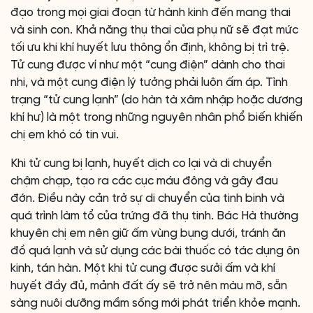
đạo trong mọi giai đoạn từ hành kinh đến mang thai
và sinh con. Khả năng thụ thai của phụ nữ sẽ đạt mức
tối ưu khi khí huyết lưu thông ổn định, không bị trì trệ.
Tử cung được ví như một “cung điện” dành cho thai
nhi, và một cung điện lý tưởng phải luôn ấm áp. Tình
trạng “tử cung lạnh” (do hàn tà xâm nhập hoặc dương
khí hư) là một trong những nguyên nhân phổ biến khiến
chị em khó có tin vui.
Khi tử cung bị lạnh, huyết dịch co lại và di chuyển
chậm chạp, tạo ra các cục máu đông và gây đau
đớn. Điều này cản trở sự di chuyển của tinh binh và
quá trình làm tổ của trứng đã thụ tinh. Bác Hà thường
khuyên chị em nên giữ ấm vùng bụng dưới, tránh ăn
đồ quá lạnh và sử dụng các bài thuốc có tác dụng ôn
kinh, tán hàn. Một khi tử cung được sưởi ấm và khí
huyết đầy đủ, mảnh đất ấy sẽ trở nên màu mỡ, sẵn
sàng nuôi dưỡng mầm sống mới phát triển khỏe mạnh.