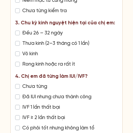
Niêm mạc tử cung mỏng
Chưa từng kiểm tra
3. Chu kỳ kinh nguyệt hiện tại của chị em:
Đều 26 – 32 ngày
Thưa kinh (2–3 tháng có 1 lần)
Vô kinh
Rong kinh hoặc ra rất ít
4. Chị em đã từng làm IUI/IVF?
Chưa từng
Đã IUI nhưng chưa thành công
IVF 1 lần thất bại
IVF ≥ 2 lần thất bại
Có phôi tốt nhưng không làm tổ