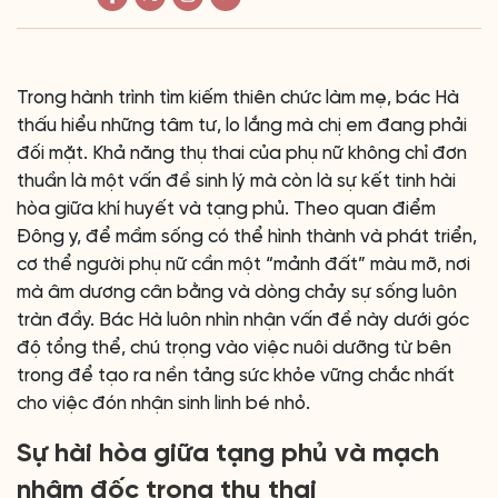
Trong hành trình tìm kiếm thiên chức làm mẹ, bác Hà
thấu hiểu những tâm tư, lo lắng mà chị em đang phải
đối mặt. Khả năng thụ thai của phụ nữ không chỉ đơn
thuần là một vấn đề sinh lý mà còn là sự kết tinh hài
hòa giữa khí huyết và tạng phủ. Theo quan điểm
Đông y, để mầm sống có thể hình thành và phát triển,
cơ thể người phụ nữ cần một “mảnh đất” màu mỡ, nơi
mà âm dương cân bằng và dòng chảy sự sống luôn
tràn đầy. Bác Hà luôn nhìn nhận vấn đề này dưới góc
độ tổng thể, chú trọng vào việc nuôi dưỡng từ bên
trong để tạo ra nền tảng sức khỏe vững chắc nhất
cho việc đón nhận sinh linh bé nhỏ.
Sự hài hòa giữa tạng phủ và mạch
nhâm đốc trong thụ thai