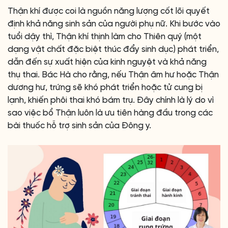
Thận khí được coi là nguồn năng lượng cốt lõi quyết
định khả năng sinh sản của người phụ nữ. Khi bước vào
tuổi dậy thì, Thận khí thịnh làm cho Thiên quý (một
dạng vật chất đặc biệt thúc đẩy sinh dục) phát triển,
dẫn đến sự xuất hiện của kinh nguyệt và khả năng
thụ thai. Bác Hà cho rằng, nếu Thận âm hư hoặc Thận
dương hư, trứng sẽ khó phát triển hoặc tử cung bị
lạnh, khiến phôi thai khó bám trụ. Đây chính là lý do vì
sao việc bổ Thận luôn là ưu tiên hàng đầu trong các
bài thuốc hỗ trợ sinh sản của Đông y.