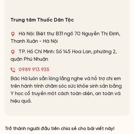
Trung tâm Thuốc Dân Tộc
Hà Nội: Biệt thự B31 ngõ 70 Nguyễn Thị Định,
Thanh Xuân - Hà Nội
TP. Hồ Chí Minh: Số 145 Hoa Lan, phường 2,
quận Phú Nhuận
0989 913 935
Bác Hà luôn sẵn lòng lắng nghe và hỗ trợ chị em
trên hành trình chăm sóc sức khỏe sinh sản bằng
Y học cổ truyền một cách toàn diện, an toàn và
hiệu quả.
Trở thành người đầu tiên chia sẻ cho bài viết này!