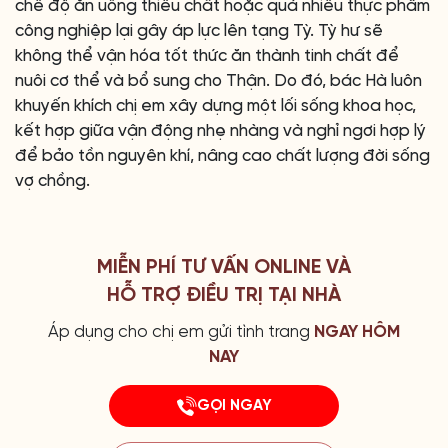
chế độ ăn uống thiếu chất hoặc quá nhiều thực phẩm
công nghiệp lại gây áp lực lên tạng Tỳ. Tỳ hư sẽ
không thể vận hóa tốt thức ăn thành tinh chất để
nuôi cơ thể và bổ sung cho Thận. Do đó, bác Hà luôn
khuyến khích chị em xây dựng một lối sống khoa học,
kết hợp giữa vận động nhẹ nhàng và nghỉ ngơi hợp lý
để bảo tồn nguyên khí, nâng cao chất lượng đời sống
vợ chồng.
MIỄN PHÍ TƯ VẤN ONLINE VÀ
HỖ TRỢ ĐIỀU TRỊ TẠI NHÀ
Áp dụng cho chị em gửi tình trang
NGAY HÔM
NAY
GỌI NGAY