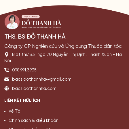
THS. BS ĐỖ THANH HÀ
Công ty CP Nghiên cứu và Ứng dụng Thuốc dân tộc
Biệt thự B31 ngõ 70 Nguyễn Thị Định, Thanh Xuân - Hà
Nội
098.991.3935
bacsidothanhha@gmail.com
bacsidothanhha.com
LIÊN KẾT HỮU ÍCH
Về Tôi
Chính sách & điều khoản