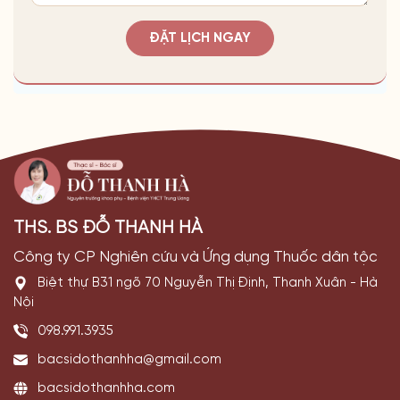
ĐẶT LỊCH NGAY
THS. BS ĐỖ THANH HÀ
Công ty CP Nghiên cứu và Ứng dụng Thuốc dân tộc
Biệt thự B31 ngõ 70 Nguyễn Thị Định, Thanh Xuân - Hà
Nội
098.991.3935
bacsidothanhha@gmail.com
bacsidothanhha.com