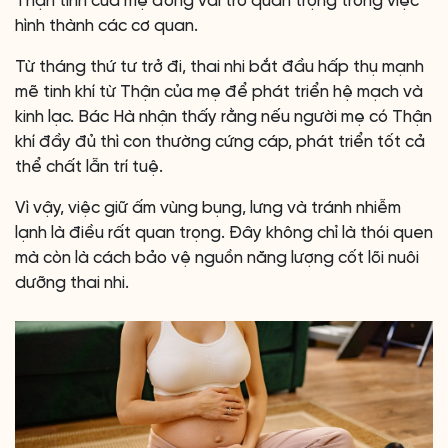
Thận tinh của mẹ đóng vai trò quan trọng trong việc
hình thành các cơ quan.
Từ tháng thứ tư trở đi, thai nhi bắt đầu hấp thụ mạnh
mẽ tinh khí từ Thận của mẹ để phát triển hệ mạch và
kinh lạc. Bác Hà nhận thấy rằng nếu người mẹ có Thận
khí đầy đủ thì con thường cứng cáp, phát triển tốt cả
thể chất lẫn trí tuệ.
Vì vậy, việc giữ ấm vùng bụng, lưng và tránh nhiễm
lạnh là điều rất quan trọng. Đây không chỉ là thói quen
mà còn là cách bảo vệ nguồn năng lượng cốt lõi nuôi
dưỡng thai nhi.