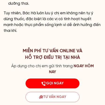
dưỡng thai.
Tuy nhiên, Bác Hà luôn lưu ý chị em không nên tự ý
dùng thuốc, đặc biệt là các vị có tính hoạt huyết
mạnh hoặc thực phẩm sống lạnh vì dễ ảnh hưởng đến
thai khí.
MIỄN PHÍ TƯ VẤN ONLINE VÀ
HỖ TRỢ ĐIỀU TRỊ TẠI NHÀ
Áp dụng cho chị em gửi tình trang
NGAY HÔM
NAY
GỌI NGAY
TƯ VẤN NGAY