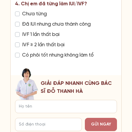
4. Chị em đã từng làm IUI/IVF?
Chưa từng
Đã IUI nhưng chưa thành công
IVF 1 lần thất bại
IVF ≥ 2 lần thất bại
Có phôi tốt nhưng không làm tổ
GIẢI ĐÁP NHANH CÙNG BÁC
SĨ ĐỖ THANH HÀ
GỬI NGAY