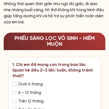
Những thói quen đơn giản như ngủ đủ giấc, đi dạo
nhẹ nhàng buổi sáng, hít thở không khí trong lành đều
giúp tăng dương khí và hỗ trợ sự phát triển toàn diện
của em bé.
PHIẾU SÀNG LỌC VÔ SINH - HIẾM
MUỘN
1. Chị em đã mong con trong bao lâu
(quan hệ đều 2–3 lần/tuần, không tránh
thai)?
Dưới 6 tháng
6 – 12 tháng
Trên 12 tháng