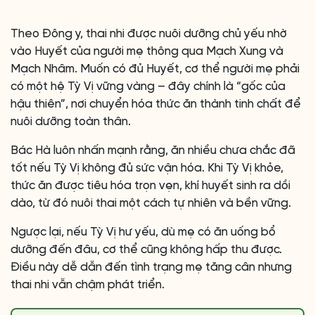
Theo Đông y, thai nhi được nuôi dưỡng chủ yếu nhờ
vào Huyết của người mẹ thông qua Mạch Xung và
Mạch Nhâm. Muốn có đủ Huyết, cơ thể người mẹ phải
có một hệ Tỳ Vị vững vàng – đây chính là “gốc của
hậu thiên”, nơi chuyển hóa thức ăn thành tinh chất để
nuôi dưỡng toàn thân.
Bác Hà luôn nhấn mạnh rằng, ăn nhiều chưa chắc đã
tốt nếu Tỳ Vị không đủ sức vận hóa. Khi Tỳ Vị khỏe,
thức ăn được tiêu hóa trọn vẹn, khí huyết sinh ra dồi
dào, từ đó nuôi thai một cách tự nhiên và bền vững.
Ngược lại, nếu Tỳ Vị hư yếu, dù mẹ có ăn uống bổ
dưỡng đến đâu, cơ thể cũng không hấp thu được.
Điều này dễ dẫn đến tình trạng mẹ tăng cân nhưng
thai nhi vẫn chậm phát triển.