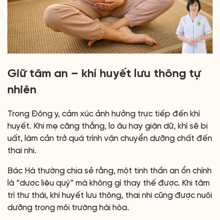
Giữ tâm an – khí huyết lưu thông tự
nhiên
Trong Đông y, cảm xúc ảnh hưởng trực tiếp đến khí
huyết. Khi mẹ căng thẳng, lo âu hay giận dữ, khí sẽ bị
uất, làm cản trở quá trình vận chuyển dưỡng chất đến
thai nhi.
Bác Hà thường chia sẻ rằng, một tinh thần an ổn chính
là “dược liệu quý” mà không gì thay thế được. Khi tâm
trí thư thái, khí huyết lưu thông, thai nhi cũng được nuôi
dưỡng trong môi trường hài hòa.