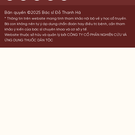
Bản quyền ©2025 Bác sĩ Đỗ Thanh Hà
* Thông tin trên website mang tính tham khảo nội bộ về y học cổ truyền.
Bà con không nên tự ý áp dụng chẩn đoán hay điều trị bệnh, cần tham
khảo ý kiến của bác sĩ chuyên khoa và cơ sở y tế.
Website thuộc sở hữu và quản lý bởi CÔNG TY CỔ PHẦN NGHIÊN CỨU VÀ
ỨNG DỤNG THUỐC DÂN TỘC