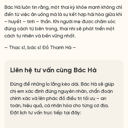
Bác Hà luôn tin rằng, một thai kỳ khỏe mạnh không chỉ
đến từ việc ăn uống mà là sự kết hợp hài hòa giữa khí
– huyết – tinh – thần. Khi người mẹ được chăm sóc
đúng cách từ bên trong, thai nhi sẽ phát triển một
cách tự nhiên và bền vững nhất.
— Thạc sĩ, bác sĩ Đỗ Thanh Hà —
Liên hệ tư vấn cùng Bác Hà
Đừng để những lo lắng kéo dài. Bác Hà sẽ giúp
chị em xác định đúng nguyên nhân, chẩn đoán
chính xác và lên phác đồ điều trị tối ưu – an
toàn, hiệu quả, cá nhân hóa cho từng cơ địa.
Đặt lịch tư vấn trực tiếp tại đây: