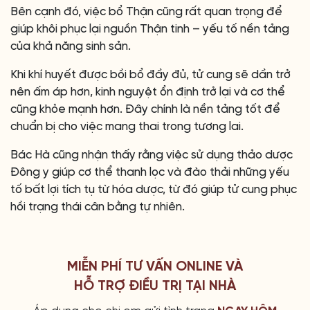
Bên cạnh đó, việc bổ Thận cũng rất quan trọng để
giúp khôi phục lại nguồn Thận tinh – yếu tố nền tảng
của khả năng sinh sản.
Khi khí huyết được bồi bổ đầy đủ, tử cung sẽ dần trở
nên ấm áp hơn, kinh nguyệt ổn định trở lại và cơ thể
cũng khỏe mạnh hơn. Đây chính là nền tảng tốt để
chuẩn bị cho việc mang thai trong tương lai.
Bác Hà cũng nhận thấy rằng việc sử dụng thảo dược
Đông y giúp cơ thể thanh lọc và đào thải những yếu
tố bất lợi tích tụ từ hóa dược, từ đó giúp tử cung phục
hồi trạng thái cân bằng tự nhiên.
MIỄN PHÍ TƯ VẤN ONLINE VÀ
HỖ TRỢ ĐIỀU TRỊ TẠI NHÀ