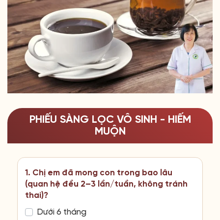
PHIẾU SÀNG LỌC VÔ SINH - HIẾM
MUỘN
1. Chị em đã mong con trong bao lâu
(quan hệ đều 2–3 lần/tuần, không tránh
thai)?
Dưới 6 tháng