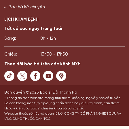
Bác hà kể chuyện
LỊCH KHÁM BỆNH
Tất cả các ngày trong tuần
Sáng:
8h - 12h
Chiều:
13h30 - 17h30
Theo dõi bác Hà trên các kênh MXH
Bản quyền ©2025 Bác sĩ Đỗ Thanh Hà
* Thông tin trên website mang tính tham khảo nội bộ về y học cổ truyền.
Bà con không nên tự ý áp dụng chẩn đoán hay điều trị bệnh, cần tham
khảo ý kiến của bác sĩ chuyên khoa và cơ sở y tế.
Website thuộc sở hữu và quản lý bởi CÔNG TY CỔ PHẦN NGHIÊN CỨU VÀ
ỨNG DỤNG THUỐC DÂN TỘC