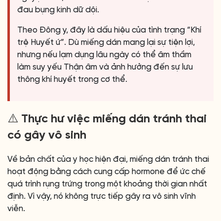
đau bụng kinh dữ dội.
Theo Đông y, đây là dấu hiệu của tình trạng “Khí
trệ Huyết ứ”. Dù miếng dán mang lại sự tiện lợi,
nhưng nếu lạm dụng lâu ngày có thể âm thầm
làm suy yếu Thận âm và ảnh hưởng đến sự lưu
thông khí huyết trong cơ thể.
⚠️ Thực hư việc miếng dán tránh thai
có gây vô sinh
Về bản chất của y học hiện đại, miếng dán tránh thai
hoạt động bằng cách cung cấp hormone để ức chế
quá trình rụng trứng trong một khoảng thời gian nhất
định. Vì vậy, nó không trực tiếp gây ra vô sinh vĩnh
viễn.