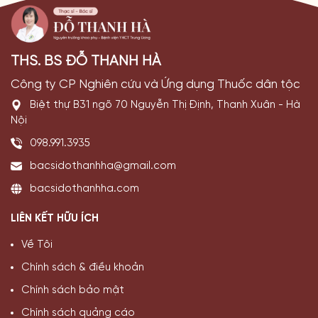
THS. BS ĐỖ THANH HÀ
Công ty CP Nghiên cứu và Ứng dụng Thuốc dân tộc
Biệt thự B31 ngõ 70 Nguyễn Thị Định, Thanh Xuân - Hà
Nội
098.991.3935
bacsidothanhha@gmail.com
bacsidothanhha.com
LIÊN KẾT HỮU ÍCH
Về Tôi
Chính sách & điều khoản
Chính sách bảo mật
Chính sách quảng cáo