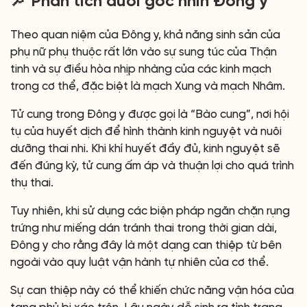
🔎 Phân tích dưới góc nhìn Đông y
Theo quan niệm của Đông y, khả năng sinh sản của
phụ nữ phụ thuộc rất lớn vào sự sung túc của Thận
tinh và sự điều hòa nhịp nhàng của các kinh mạch
trong cơ thể, đặc biệt là mạch Xung và mạch Nhâm.
Tử cung trong Đông y được gọi là “Bào cung”, nơi hội
tụ của huyết dịch để hình thành kinh nguyệt và nuôi
dưỡng thai nhi. Khi khí huyết đầy đủ, kinh nguyệt sẽ
đến đúng kỳ, tử cung ấm áp và thuận lợi cho quá trình
thụ thai.
Tuy nhiên, khi sử dụng các biện pháp ngăn chặn rụng
trứng như miếng dán tránh thai trong thời gian dài,
Đông y cho rằng đây là một dạng can thiệp từ bên
ngoài vào quy luật vận hành tự nhiên của cơ thể.
Sự can thiệp này có thể khiến chức năng vận hóa của