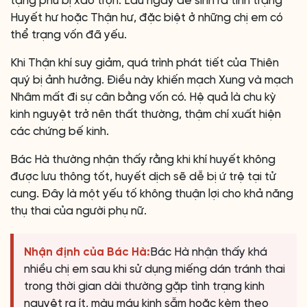
tạng phủ bị xáo trộn. Lâu ngày dễ sinh ra tình trạng
Huyết hư hoặc Thận hư, đặc biệt ở những chị em có
thể trạng vốn đã yếu.
Khi Thận khí suy giảm, quá trình phát tiết của Thiên
quý bị ảnh hưởng. Điều này khiến mạch Xung và mạch
Nhâm mất đi sự cân bằng vốn có. Hệ quả là chu kỳ
kinh nguyệt trở nên thất thường, thậm chí xuất hiện
các chứng bế kinh.
Bác Hà thường nhận thấy rằng khi khí huyết không
được lưu thông tốt, huyết dịch sẽ dễ bị ứ trệ tại tử
cung. Đây là một yếu tố không thuận lợi cho khả năng
thụ thai của người phụ nữ.
Nhận định của Bác Hà:
Bác Hà nhận thấy khá
nhiều chị em sau khi sử dụng miếng dán tránh thai
trong thời gian dài thường gặp tình trạng kinh
nguyệt ra ít, màu máu kinh sẫm hoặc kèm theo