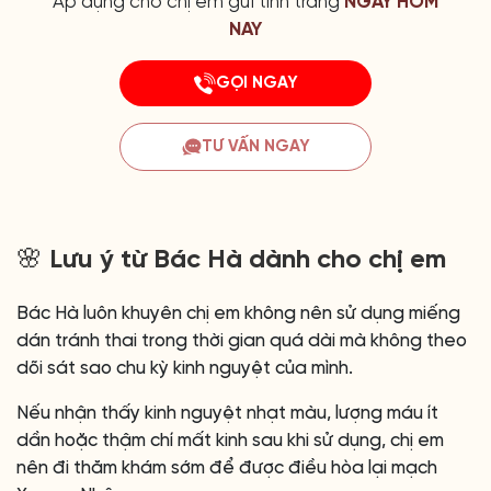
Áp dụng cho chị em gửi tình trang
NGAY HÔM
NAY
GỌI NGAY
TƯ VẤN NGAY
🌸 Lưu ý từ Bác Hà dành cho chị em
Bác Hà luôn khuyên chị em không nên sử dụng miếng
dán tránh thai trong thời gian quá dài mà không theo
dõi sát sao chu kỳ kinh nguyệt của mình.
Nếu nhận thấy kinh nguyệt nhạt màu, lượng máu ít
dần hoặc thậm chí mất kinh sau khi sử dụng, chị em
nên đi thăm khám sớm để được điều hòa lại mạch