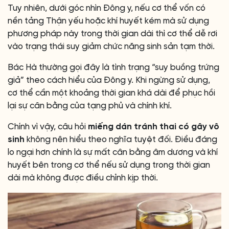
Tuy nhiên, dưới góc nhìn Đông y, nếu cơ thể vốn có
nền tảng Thận yếu hoặc khí huyết kém mà sử dụng
phương pháp này trong thời gian dài thì cơ thể dễ rơi
vào trạng thái suy giảm chức năng sinh sản tạm thời.
Bác Hà thường gọi đây là tình trạng “suy buồng trứng
giả” theo cách hiểu của Đông y. Khi ngừng sử dụng,
cơ thể cần một khoảng thời gian khá dài để phục hồi
lại sự cân bằng của tạng phủ và chính khí.
Chính vì vậy, câu hỏi
miếng dán tránh thai có gây vô
sinh
không nên hiểu theo nghĩa tuyệt đối. Điều đáng
lo ngại hơn chính là sự mất cân bằng âm dương và khí
huyết bên trong cơ thể nếu sử dụng trong thời gian
dài mà không được điều chỉnh kịp thời.