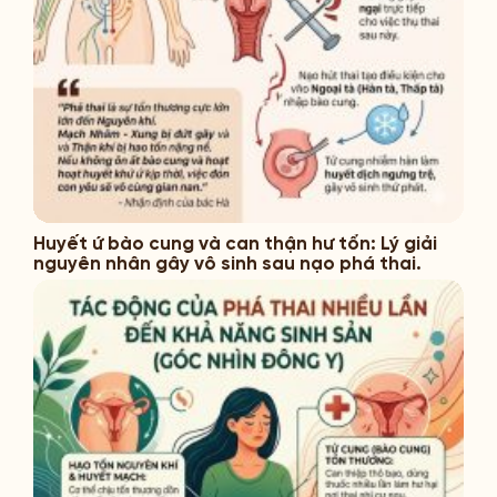
Huyết ứ bào cung và can thận hư tổn: Lý giải
nguyên nhân gây vô sinh sau nạo phá thai.