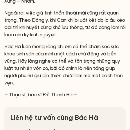
Xung – Nhâm.
Ngoài ra, việc giữ tinh thần thoải mái cũng rất quan
trọng. Theo Đông y, khi Can khí bị uất kết do lo âu kéo
dài thì khí huyết cũng khó lưu thông, từ đó càng làm rối
loạn chu kỳ kinh nguyệt.
Bác Hà luôn mong rằng chị em có thể chăm sóc sức
khỏe sinh sản của mình một cách chủ động và bền
vững. Hãy lắng nghe cơ thể và tôn trọng những quy
luật tự nhiên vốn có, bởi đó chính là nền tảng giúp
người phụ nữ giữ gìn thiên chức làm mẹ một cách trọn
vẹn.
— Thạc sĩ, bác sĩ Đỗ Thanh Hà —
Liên hệ tư vấn cùng Bác Hà