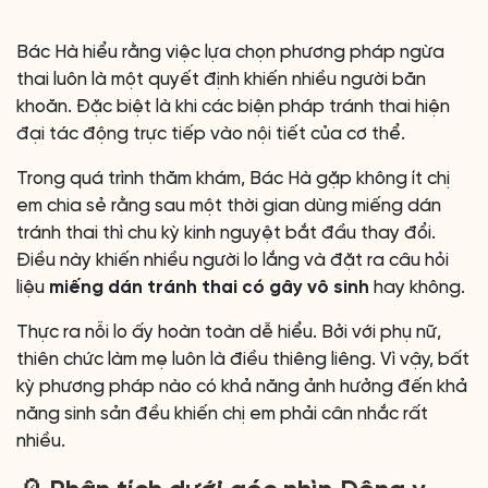
Bác Hà hiểu rằng việc lựa chọn phương pháp ngừa
thai luôn là một quyết định khiến nhiều người băn
khoăn. Đặc biệt là khi các biện pháp tránh thai hiện
đại tác động trực tiếp vào nội tiết của cơ thể.
Trong quá trình thăm khám, Bác Hà gặp không ít chị
em chia sẻ rằng sau một thời gian dùng miếng dán
tránh thai thì chu kỳ kinh nguyệt bắt đầu thay đổi.
Điều này khiến nhiều người lo lắng và đặt ra câu hỏi
liệu
miếng dán tránh thai có gây vô sinh
hay không.
Thực ra nỗi lo ấy hoàn toàn dễ hiểu. Bởi với phụ nữ,
thiên chức làm mẹ luôn là điều thiêng liêng. Vì vậy, bất
kỳ phương pháp nào có khả năng ảnh hưởng đến khả
năng sinh sản đều khiến chị em phải cân nhắc rất
nhiều.