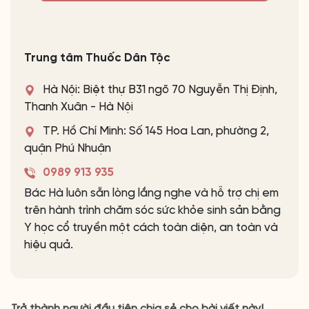
Trung tâm Thuốc Dân Tộc
Hà Nội: Biệt thự B31 ngõ 70 Nguyễn Thị Định,
Thanh Xuân - Hà Nội
TP. Hồ Chí Minh: Số 145 Hoa Lan, phường 2,
quận Phú Nhuận
0989 913 935
Bác Hà luôn sẵn lòng lắng nghe và hỗ trợ chị em
trên hành trình chăm sóc sức khỏe sinh sản bằng
Y học cổ truyền một cách toàn diện, an toàn và
hiệu quả.
Trở thành người đầu tiên chia sẻ cho bài viết này!