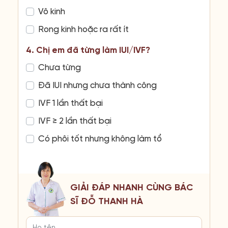
Vô kinh
Rong kinh hoặc ra rất ít
4. Chị em đã từng làm IUI/IVF?
Chưa từng
Đã IUI nhưng chưa thành công
IVF 1 lần thất bại
IVF ≥ 2 lần thất bại
Có phôi tốt nhưng không làm tổ
GIẢI ĐÁP NHANH CÙNG BÁC
SĨ ĐỖ THANH HÀ