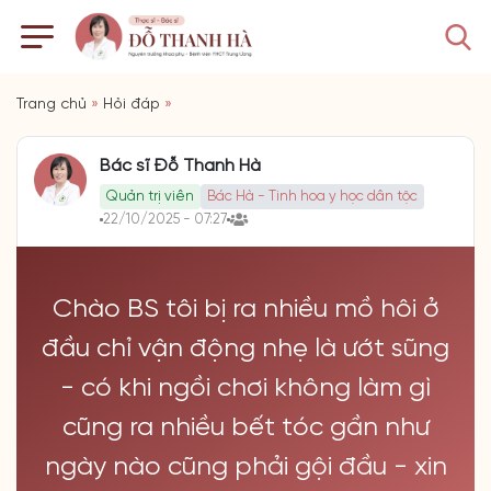
Trang chủ
»
Hỏi đáp
»
Bác sĩ Đỗ Thanh Hà
Quản trị viên
Bác Hà - Tinh hoa y học dân tộc
22/10/2025 - 07:27
Chào BS tôi bị ra nhiều mồ hôi ở
đầu chỉ vận động nhẹ là ướt sũng
- có khi ngồi chơi không làm gì
cũng ra nhiều bết tóc gần như
ngày nào cũng phải gội đầu - xin