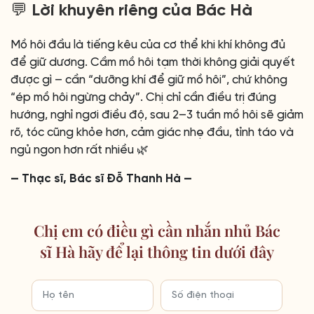
💬 Lời khuyên riêng của Bác Hà
Mồ hôi đầu là tiếng kêu của cơ thể khi khí không đủ
để giữ dương. Cầm mồ hôi tạm thời không giải quyết
được gì – cần “dưỡng khí để giữ mồ hôi”, chứ không
“ép mồ hôi ngừng chảy”. Chị chỉ cần điều trị đúng
hướng, nghỉ ngơi điều độ, sau 2–3 tuần mồ hôi sẽ giảm
rõ, tóc cũng khỏe hơn, cảm giác nhẹ đầu, tỉnh táo và
ngủ ngon hơn rất nhiều 🌿
— Thạc sĩ, Bác sĩ Đỗ Thanh Hà —
Chị em có điều gì cần nhắn nhủ Bác
sĩ Hà hãy để lại thông tin dưới đây