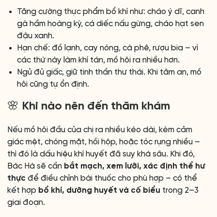
Tăng cường thực phẩm bổ khí như: cháo ý dĩ, canh
gà hầm hoàng kỳ, cá diếc nấu gừng, cháo hạt sen
đậu xanh.
Hạn chế: đồ lạnh, cay nóng, cà phê, rượu bia – vì
các thứ này làm khí tán, mồ hôi ra nhiều hơn.
Ngủ đủ giấc, giữ tinh thần thư thái. Khi tâm an, mồ
hôi cũng tự ổn định.
🌸 Khi nào nên đến thăm khám
Nếu mồ hôi đầu của chị ra nhiều kéo dài, kèm cảm
giác mệt, chóng mặt, hồi hộp, hoặc tóc rụng nhiều –
thì đó là dấu hiệu khí huyết đã suy khá sâu. Khi đó,
Bác Hà sẽ cần
bắt mạch, xem lưỡi, xác định thể hư
thực
để điều chỉnh bài thuốc cho phù hợp – có thể
kết hợp
bổ khí, dưỡng huyết và cố biểu
trong 2–3
giai đoạn.