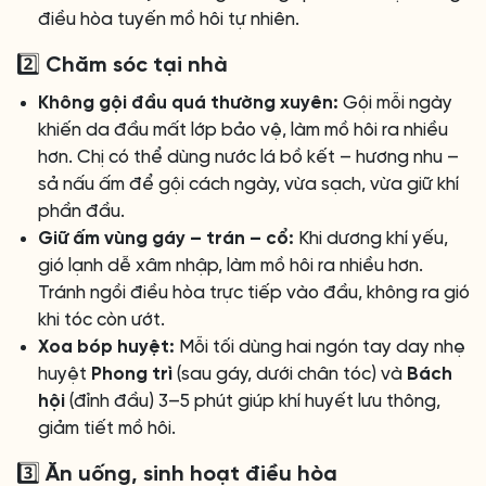
điều hòa tuyến mồ hôi tự nhiên.
2️⃣ Chăm sóc tại nhà
Không gội đầu quá thường xuyên:
Gội mỗi ngày
khiến da đầu mất lớp bảo vệ, làm mồ hôi ra nhiều
hơn. Chị có thể dùng nước lá bồ kết – hương nhu –
sả nấu ấm để gội cách ngày, vừa sạch, vừa giữ khí
phần đầu.
Giữ ấm vùng gáy – trán – cổ:
Khi dương khí yếu,
gió lạnh dễ xâm nhập, làm mồ hôi ra nhiều hơn.
Tránh ngồi điều hòa trực tiếp vào đầu, không ra gió
khi tóc còn ướt.
Xoa bóp huyệt:
Mỗi tối dùng hai ngón tay day nhẹ
huyệt
Phong trì
(sau gáy, dưới chân tóc) và
Bách
hội
(đỉnh đầu) 3–5 phút giúp khí huyết lưu thông,
giảm tiết mồ hôi.
3️⃣ Ăn uống, sinh hoạt điều hòa