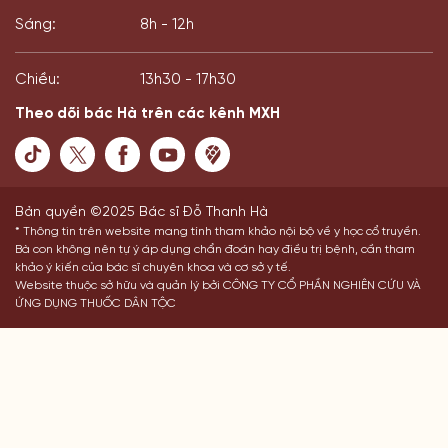
Sáng:
8h - 12h
Chiều:
13h30 - 17h30
Theo dõi bác Hà trên các kênh MXH
Bản quyền ©2025 Bác sĩ Đỗ Thanh Hà
* Thông tin trên website mang tính tham khảo nội bộ về y học cổ truyền.
Bà con không nên tự ý áp dụng chẩn đoán hay điều trị bệnh, cần tham
khảo ý kiến của bác sĩ chuyên khoa và cơ sở y tế.
Website thuộc sở hữu và quản lý bởi CÔNG TY CỔ PHẦN NGHIÊN CỨU VÀ
ỨNG DỤNG THUỐC DÂN TỘC