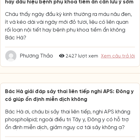
hay dấu hiệu bệnh phụ khoa tiềm ẩn cần lưu ý sớm
Cháu thấy ngày đầu kỳ kinh thường ra máu nâu đen,
ít và kéo dài vài ngày mới đỏ tươi, liệu có liên quan
rối loạn nội tiết hay bệnh phụ khoa tiềm ẩn không
Bác Hà?
Phương Thảo
2427 lượt xem
Xem câu trả lời
Bác Hà giải đáp sảy thai liên tiếp nghi APS: Đông y
có giúp ổn định miễn dịch không
Bác Hà ơi, cháu bị sảy thai liên tiếp, nghi APS kháng
phospholipid; ngoài điều trị Tây y, Đông y có hỗ trợ
ổn định miễn dịch, giảm nguy cơ tái sảy không ạ?