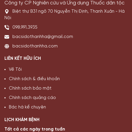
Công ty CP Nghiên cứu và Ứng dụng Thuốc dân tộc
Biệt thự B31 ngõ 70 Nguyễn Thị Định, Thanh Xuân - Hà
Nội
098.991.3935
bacsidothanhha@gmail.com
bacsidothanhha.com
LIÊN KẾT HỮU ÍCH
Về Tôi
Chính sách & điều khoản
Chính sách bảo mật
Chính sách quảng cáo
Bác hà kể chuyện
LỊCH KHÁM BỆNH
Tất cả các ngày trong tuần