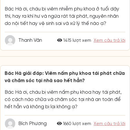
Bác Hà ơi, cháu bị viêm nhiễm phụ khoa ở tuổi dậy
thì, hay ra khí hư và ngứa rát tái phát, nguyên nhân
do nội tiết hay vệ sinh sai và xử lý thế nào ạ?
Thanh Vân
1415 lượt xem
Xem câu trả lời
Bác Hà giải đáp: Viêm nấm phụ khoa tái phát chữa
và chăm sóc tại nhà sao hết hẳn?
Bác Hà ơi, cháu bị viêm nấm phụ khoa hay tái phát,
có cách nào chữa và chăm sóc tại nhà an toàn để
hết hẳn và không bị lại không ạ?
Bích Phương
1660 lượt xem
Xem câu trả lời