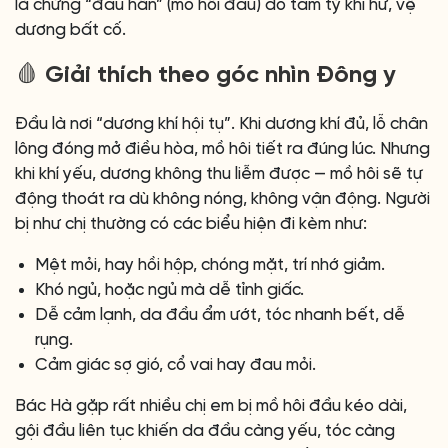
là chứng “đầu hãn” (mồ hôi đầu) do tâm tỳ khí hư, vệ
dương bất cố.
🩸 Giải thích theo góc nhìn Đông y
Đầu là nơi “dương khí hội tụ”. Khi dương khí đủ, lỗ chân
lông đóng mở điều hòa, mồ hôi tiết ra đúng lúc. Nhưng
khi khí yếu, dương không thu liễm được — mồ hôi sẽ tự
động thoát ra dù không nóng, không vận động. Người
bị như chị thường có các biểu hiện đi kèm như:
Mệt mỏi, hay hồi hộp, chóng mặt, trí nhớ giảm.
Khó ngủ, hoặc ngủ mà dễ tỉnh giấc.
Dễ cảm lạnh, da đầu ẩm ướt, tóc nhanh bết, dễ
rụng.
Cảm giác sợ gió, cổ vai hay đau mỏi.
Bác Hà gặp rất nhiều chị em bị mồ hôi đầu kéo dài,
gội đầu liên tục khiến da đầu càng yếu, tóc càng