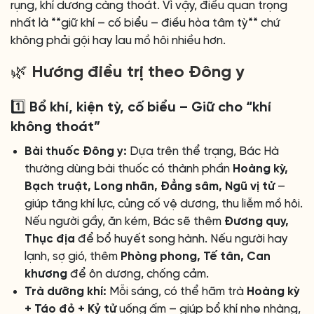
rụng, khí dương càng thoát. Vì vậy, điều quan trọng
nhất là **giữ khí – cố biểu – điều hòa tâm tỳ** chứ
không phải gội hay lau mồ hôi nhiều hơn.
🌿 Hướng điều trị theo Đông y
1️⃣ Bổ khí, kiện tỳ, cố biểu – Giữ cho “khí
không thoát”
Bài thuốc Đông y:
Dựa trên thể trạng, Bác Hà
thường dùng bài thuốc có thành phần
Hoàng kỳ,
Bạch truật, Long nhãn, Đẳng sâm, Ngũ vị tử
–
giúp tăng khí lực, củng cố vệ dương, thu liễm mồ hôi.
Nếu người gầy, ăn kém, Bác sẽ thêm
Đương quy,
Thục địa
để bổ huyết song hành. Nếu người hay
lạnh, sợ gió, thêm
Phòng phong, Tế tân, Can
khương
để ôn dương, chống cảm.
Trà dưỡng khí:
Mỗi sáng, có thể hãm trà
Hoàng kỳ
+ Táo đỏ + Kỷ tử
uống ấm – giúp bổ khí nhẹ nhàng,