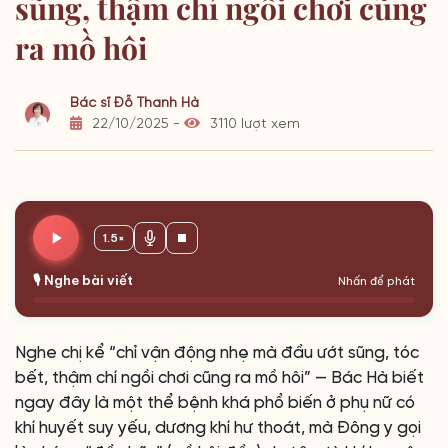
sũng, thậm chí ngồi chơi cũng
ra mồ hôi
Bác sĩ Đỗ Thanh Hà
22/10/2025 -
3110 lượt xem
1.5×
🎙️ Nghe bài viết
Nhấn để phát
Nghe chị kể “chỉ vận động nhẹ mà đầu ướt sũng, tóc
bết, thậm chí ngồi chơi cũng ra mồ hôi” — Bác Hà biết
ngay đây là một thể bệnh khá phổ biến ở phụ nữ có
khí huyết suy yếu, dương khí hư thoát, mà Đông y gọi