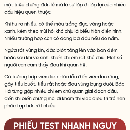
một triệu chứng đơn lẻ mà là sự lặp đi lặp lại của nhiều
dấu hiệu quen thuộc.
Khí hư ra nhiều, có thể màu trắng đục, vàng hoặc
xanh, kèm theo mùi hôi khó chịu là biểu hiện điển hình.
Nhiều trường hợp còn có dạng bã đậu nếu do nấm.
Ngứa rát vùng kín, đặc biệt tăng lên vào ban đêm
hoặc sau khi vệ sinh, khiến chị em rất khó chịu. Một số
người còn cảm thấy đau khi quan hệ.
Có trường hợp viêm kéo dài dẫn đến viêm lan rộng,
gây tiểu buốt, tiểu rắt hoặc đau vùng bụng dưới. Bác
Hà từng gặp nhiều chị em chủ quan giai đoạn đầu,
đến khi biến chứng mới đi khám thì việc điều trị trở nên
phức tạp hơn rất nhiều.
PHIẾU TEST NHANH NGUY