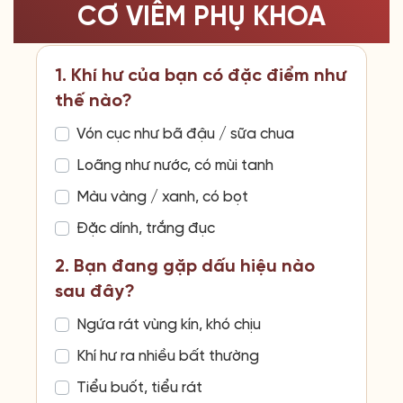
CƠ VIÊM PHỤ KHOA
1. Khí hư của bạn có đặc điểm như
thế nào?
Vón cục như bã đậu / sữa chua
Loãng như nước, có mùi tanh
Màu vàng / xanh, có bọt
Đặc dính, trắng đục
2. Bạn đang gặp dấu hiệu nào
sau đây?
Ngứa rát vùng kín, khó chịu
Khí hư ra nhiều bất thường
Tiểu buốt, tiểu rát