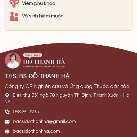
Viêm phụ khoa
Vô sinh hiếm muộn
THS. BS ĐỖ THANH HÀ
Công ty CP Nghiên cứu và Ứng dụng Thuốc dân tộc
Biệt thự B31 ngõ 70 Nguyễn Thị Định, Thanh Xuân - Hà
Nội
098.991.3935
bacsidothanhha@gmail.com
bacsidothanhha.com