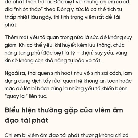
dễ phát triển trở lại. Đặc biệt với những chị em có cơ
địa “nhiệt thấp” theo Đông y, tức là cơ thể tích tụ
thấp nhiệt lâu ngày, thì tình trạng viêm rất dễ tái
phát.
Thêm một yếu tố quan trọng nữa là sức đề kháng suy
giảm. Khi cơ thể yếu, khí huyết kém lưu thông, chức
năng tạng phủ (đặc biệt là tỳ – thận) suy yếu, vùng
kín sẽ không còn khả năng tự bảo vệ tốt.
Ngoài ra, thói quen sinh hoạt như vệ sinh sai cách, lạm
dụng dung dịch tẩy rửa, quan hệ không an toàn hoặc
mặc đồ lót bí bách cũng là những yếu tố khiến bệnh
“quay lại” liên tục.
Biểu hiện thường gặp của viêm âm
đạo tái phát
Chị em bị viêm âm đạo tái phát thường không chỉ có