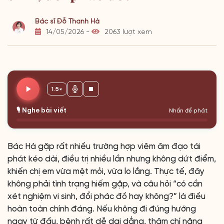
Bác sĩ Đỗ Thanh Hà
14/05/2026 -
2063 lượt xem
1.5×
🎙️ Nghe bài viết
Nhấn để phát
Bác Hà gặp rất nhiều trường hợp viêm âm đạo tái
phát kéo dài, điều trị nhiều lần nhưng không dứt điểm,
khiến chị em vừa mệt mỏi, vừa lo lắng. Thực tế, đây
không phải tình trạng hiếm gặp, và câu hỏi “có cần
xét nghiệm vi sinh, đổi phác đồ hay không?” là điều
hoàn toàn chính đáng. Nếu không đi đúng hướng
ngay từ đầu, bệnh rất dễ dai dẳng, thậm chí nặng