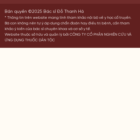
Bản quyền ©2025 Bác sĩ Đỗ Thanh Hà
* Thông tin trên website mang tính tham khảo nội bộ về y học cổ truyền.
Bà con không nên tự ý áp dụng chẩn đoán hay điều trị bệnh, cần tham
khảo ý kiến của bác sĩ chuyên khoa và cơ sở y tế.
Website thuộc sở hữu và quản lý bởi CÔNG TY CỔ PHẦN NGHIÊN CỨU VÀ
ỨNG DỤNG THUỐC DÂN TỘC