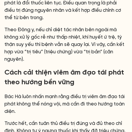
phát là đổi thuốc liên tục. Điều quan trọng là phải
điều trị đúng nguyên nhân và kết hợp điều chỉnh cơ
thể từ bên trong.
Theo Đông y, nếu chỉ diệt tác nhân bên ngoài mà
không xử lý gốc rễ như thấp nhiệt, khí huyết ứ trệ, tỳ
thận suy yếu thì bệnh vẫn sẽ quay lại. Vì vậy, cần kết
hợp vừa “trị tiêu” (triệu chứng) vừa “trị bản” (căn
nguyên).
Cách cải thiện viêm âm đạo tái phát
theo hướng bền vững
Bác Hà luôn nhấn mạnh rằng điều trị viêm âm đạo tái
phát không thể nóng vội, mà cần đi theo hướng toàn
diện.
Trước hết, cần tuân thủ điều trị đúng và đủ theo chỉ
định. Không tự ý ngưng thuốc khi thấy đỡ triệu chứng.