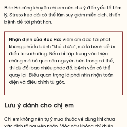
Bác Hà cũng khuyên chị em nên chú ý đến yếu tố tâm
lý. Stress kéo dài có thể làm suy giảm miễn dịch, khiến
bệnh dễ tái phát hơn.
Nhận định của Bác Hà:
Viêm âm đạo tái phát
không phải là bệnh “khó chữa”, mà là bệnh dễ bị
điều trị sai hướng. Nếu chỉ tập trung vào triệu
chứng mà bỏ qua căn nguyên bên trong cơ thể,
thì dù đổi bao nhiêu phác đồ, bệnh vẫn có thể
quay lại. Điều quan trọng là phải nhìn nhận toàn
diện và điều chỉnh từ gốc.
Lưu ý dành cho chị em
Chị em không nên tự ý mua thuốc về dùng khi chưa
xác định rõ nguyên nhân. Việc này không chỉ khiến