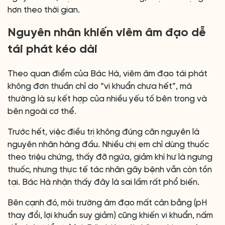
hơn theo thời gian.
Nguyên nhân khiến viêm âm đạo dễ
tái phát kéo dài
Theo quan điểm của Bác Hà, viêm âm đạo tái phát
không đơn thuần chỉ do “vi khuẩn chưa hết”, mà
thường là sự kết hợp của nhiều yếu tố bên trong và
bên ngoài cơ thể.
Trước hết, việc điều trị không đúng căn nguyên là
nguyên nhân hàng đầu. Nhiều chị em chỉ dùng thuốc
theo triệu chứng, thấy đỡ ngứa, giảm khí hư là ngưng
thuốc, nhưng thực tế tác nhân gây bệnh vẫn còn tồn
tại. Bác Hà nhận thấy đây là sai lầm rất phổ biến.
Bên cạnh đó, môi trường âm đạo mất cân bằng (pH
thay đổi, lợi khuẩn suy giảm) cũng khiến vi khuẩn, nấm