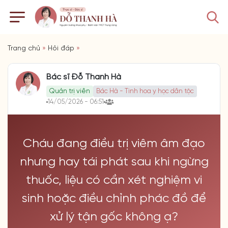
Trang chủ
»
Hỏi đáp
»
Bác sĩ Đỗ Thanh Hà
Quản trị viên
Bác Hà - Tinh hoa y học dân tộc
14/05/2026 - 06:51
Cháu đang điều trị viêm âm đạo
nhưng hay tái phát sau khi ngừng
thuốc, liệu có cần xét nghiệm vi
sinh hoặc điều chỉnh phác đồ để
xử lý tận gốc không ạ?