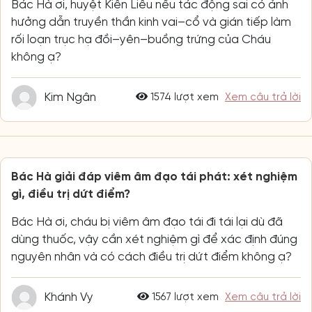
Bác Hà ơi, huyệt Kiên Liêu nếu tác động sai có ảnh
hưởng dẫn truyền thần kinh vai–cổ và gián tiếp làm
rối loạn trục hạ đồi–yên–buồng trứng của Cháu
không ạ?
Kim Ngân
1574 lượt xem
Xem câu trả lời
Bác Hà giải đáp viêm âm đạo tái phát: xét nghiệm
gì, điều trị dứt điểm?
Bác Hà ơi, cháu bị viêm âm đạo tái đi tái lại dù đã
dùng thuốc, vậy cần xét nghiệm gì để xác định đúng
nguyên nhân và có cách điều trị dứt điểm không ạ?
Khánh Vy
1567 lượt xem
Xem câu trả lời