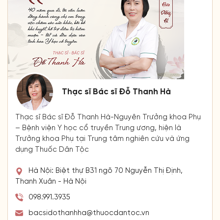
Thạc sĩ Bác sĩ Đỗ Thanh Hà
Thạc sĩ Bác sĩ Đỗ Thanh Hà-Nguyên Trưởng khoa Phụ
– Bệnh viện Y học cổ truyền Trung ương, hiện là
Trưởng khoa Phụ tại Trung tâm nghiên cứu và ứng
dụng Thuốc Dân Tộc
Hà Nội: Biệt thự B31 ngõ 70 Nguyễn Thị Định,
Thanh Xuân - Hà Nội
098.991.3935
bacsidothanhha@thuocdantoc.vn