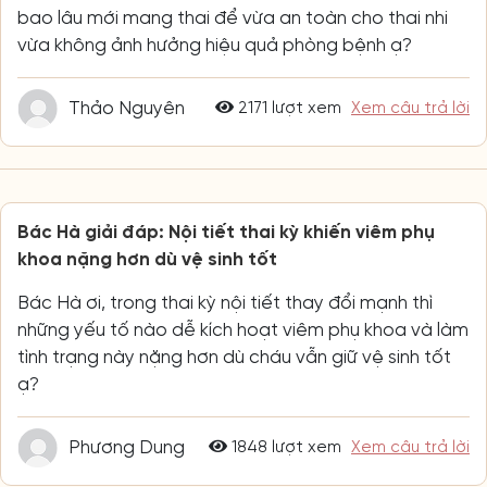
bao lâu mới mang thai để vừa an toàn cho thai nhi
vừa không ảnh hưởng hiệu quả phòng bệnh ạ?
Thảo Nguyên
2171 lượt xem
Xem câu trả lời
Bác Hà giải đáp: Nội tiết thai kỳ khiến viêm phụ
khoa nặng hơn dù vệ sinh tốt
Bác Hà ơi, trong thai kỳ nội tiết thay đổi mạnh thì
những yếu tố nào dễ kích hoạt viêm phụ khoa và làm
tình trạng này nặng hơn dù cháu vẫn giữ vệ sinh tốt
ạ?
Phương Dung
1848 lượt xem
Xem câu trả lời