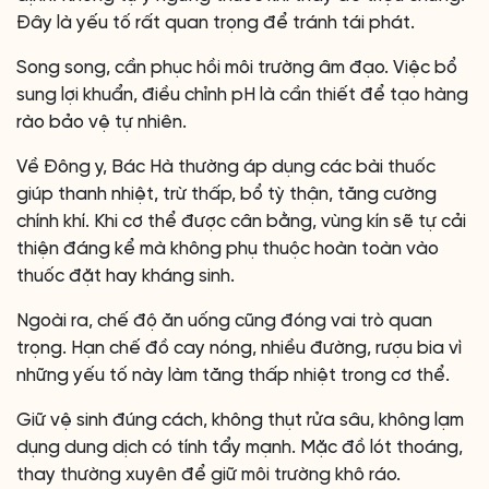
Đây là yếu tố rất quan trọng để tránh tái phát.
Song song, cần phục hồi môi trường âm đạo. Việc bổ
sung lợi khuẩn, điều chỉnh pH là cần thiết để tạo hàng
rào bảo vệ tự nhiên.
Về Đông y, Bác Hà thường áp dụng các bài thuốc
giúp thanh nhiệt, trừ thấp, bổ tỳ thận, tăng cường
chính khí. Khi cơ thể được cân bằng, vùng kín sẽ tự cải
thiện đáng kể mà không phụ thuộc hoàn toàn vào
thuốc đặt hay kháng sinh.
Ngoài ra, chế độ ăn uống cũng đóng vai trò quan
trọng. Hạn chế đồ cay nóng, nhiều đường, rượu bia vì
những yếu tố này làm tăng thấp nhiệt trong cơ thể.
Giữ vệ sinh đúng cách, không thụt rửa sâu, không lạm
dụng dung dịch có tính tẩy mạnh. Mặc đồ lót thoáng,
thay thường xuyên để giữ môi trường khô ráo.