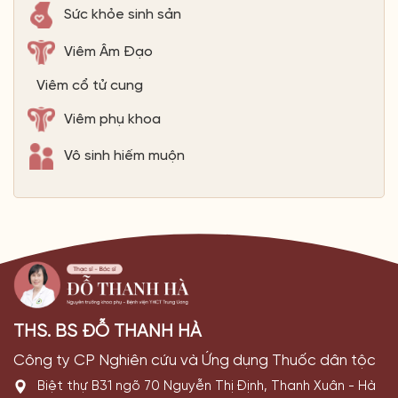
Sức khỏe sinh sản
Viêm Âm Đạo
Viêm cổ tử cung
Viêm phụ khoa
Vô sinh hiếm muộn
THS. BS ĐỖ THANH HÀ
Công ty CP Nghiên cứu và Ứng dụng Thuốc dân tộc
Biệt thự B31 ngõ 70 Nguyễn Thị Định, Thanh Xuân - Hà