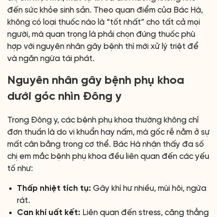
đến sức khỏe sinh sản. Theo quan điểm của Bác Hà,
không có loại thuốc nào là “tốt nhất” cho tất cả mọi
người, mà quan trọng là phải chọn đúng thuốc phù
hợp với nguyên nhân gây bệnh thì mới xử lý triệt để
và ngăn ngừa tái phát.
Nguyên nhân gây bệnh phụ khoa
dưới góc nhìn Đông y
Trong Đông y, các bệnh phụ khoa thường không chỉ
đơn thuần là do vi khuẩn hay nấm, mà gốc rễ nằm ở sự
mất cân bằng trong cơ thể. Bác Hà nhận thấy đa số
chị em mắc bệnh phụ khoa đều liên quan đến các yếu
tố như:
Thấp nhiệt tích tụ:
Gây khí hư nhiều, mùi hôi, ngứa
rát.
Can khí uất kết:
Liên quan đến stress, căng thẳng