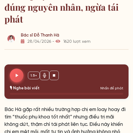
đúng nguyên nhân, ngừa tái
phát
Bác sĩ Đỗ Thanh Hà
28/04/2026 -
1620 lượt xem
1.5×
🎙️ Nghe bài viết
Nhấn để phát
Bác Hà gặp rất nhiều trường hợp chị em loay hoay đi
tìm “thuốc phụ khoa tốt nhất” nhưng điều trị mãi
không dứt, thậm chí tái phát liên tục. Điều này khiến
chị em mệt mỏi, mất tự tin và ảnh hưởng không nhỏ