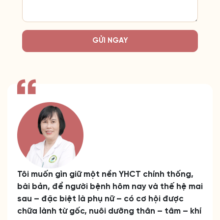
GỬI NGAY
Tôi muốn gìn giữ một nền YHCT chính thống,
bài bản, để người bệnh hôm nay và thế hệ mai
sau – đặc biệt là phụ nữ – có cơ hội được
chữa lành từ gốc, nuôi dưỡng thân – tâm – khí