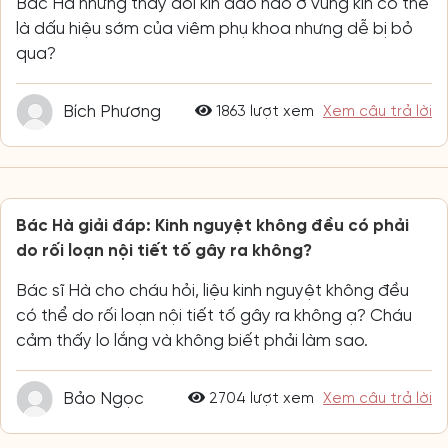
Bác Hà những thay đổi kín đáo nào ở vùng kín có thể
là dấu hiệu sớm của viêm phụ khoa nhưng dễ bị bỏ
qua?
Bích Phương
1863 lượt xem
Xem câu trả lời
Bác Hà giải đáp: Kinh nguyệt không đều có phải
do rối loạn nội tiết tố gây ra không?
Bác sĩ Hà cho cháu hỏi, liệu kinh nguyệt không đều
có thể do rối loạn nội tiết tố gây ra không ạ? Cháu
cảm thấy lo lắng và không biết phải làm sao.
Bảo Ngọc
2704 lượt xem
Xem câu trả lời