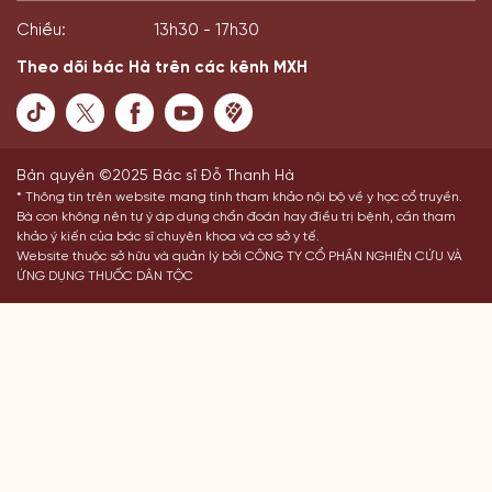
Chiều:
13h30 - 17h30
Theo dõi bác Hà trên các kênh MXH
Bản quyền ©2025 Bác sĩ Đỗ Thanh Hà
* Thông tin trên website mang tính tham khảo nội bộ về y học cổ truyền.
Bà con không nên tự ý áp dụng chẩn đoán hay điều trị bệnh, cần tham
khảo ý kiến của bác sĩ chuyên khoa và cơ sở y tế.
Website thuộc sở hữu và quản lý bởi CÔNG TY CỔ PHẦN NGHIÊN CỨU VÀ
ỨNG DỤNG THUỐC DÂN TỘC