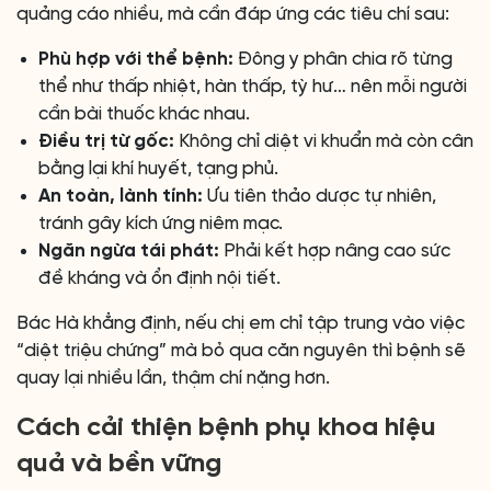
quảng cáo nhiều, mà cần đáp ứng các tiêu chí sau:
Phù hợp với thể bệnh:
Đông y phân chia rõ từng
thể như thấp nhiệt, hàn thấp, tỳ hư… nên mỗi người
cần bài thuốc khác nhau.
Điều trị từ gốc:
Không chỉ diệt vi khuẩn mà còn cân
bằng lại khí huyết, tạng phủ.
An toàn, lành tính:
Ưu tiên thảo dược tự nhiên,
tránh gây kích ứng niêm mạc.
Ngăn ngừa tái phát:
Phải kết hợp nâng cao sức
đề kháng và ổn định nội tiết.
Bác Hà khẳng định, nếu chị em chỉ tập trung vào việc
“diệt triệu chứng” mà bỏ qua căn nguyên thì bệnh sẽ
quay lại nhiều lần, thậm chí nặng hơn.
Cách cải thiện bệnh phụ khoa hiệu
quả và bền vững