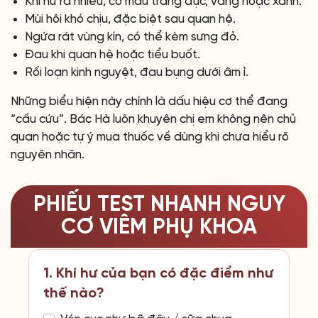
Khí hư ra nhiều, có màu trắng đục, vàng hoặc xanh.
Mùi hôi khó chịu, đặc biệt sau quan hệ.
Ngứa rát vùng kín, có thể kèm sưng đỏ.
Đau khi quan hệ hoặc tiểu buốt.
Rối loạn kinh nguyệt, đau bụng dưới âm ỉ.
Những biểu hiện này chính là dấu hiệu cơ thể đang
“cầu cứu”. Bác Hà luôn khuyên chị em không nên chủ
quan hoặc tự ý mua thuốc về dùng khi chưa hiểu rõ
nguyên nhân.
PHIẾU TEST NHANH NGUY
CƠ VIÊM PHỤ KHOA
1. Khí hư của bạn có đặc điểm như
thế nào?