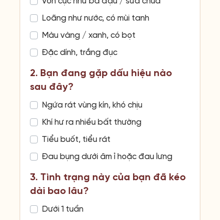
Vón cục như bã đậu / sữa chua
Loãng như nước, có mùi tanh
Màu vàng / xanh, có bọt
Đặc dính, trắng đục
2. Bạn đang gặp dấu hiệu nào
sau đây?
Ngứa rát vùng kín, khó chịu
Khí hư ra nhiều bất thường
Tiểu buốt, tiểu rát
Đau bụng dưới âm ỉ hoặc đau lưng
3. Tình trạng này của bạn đã kéo
dài bao lâu?
Dưới 1 tuần