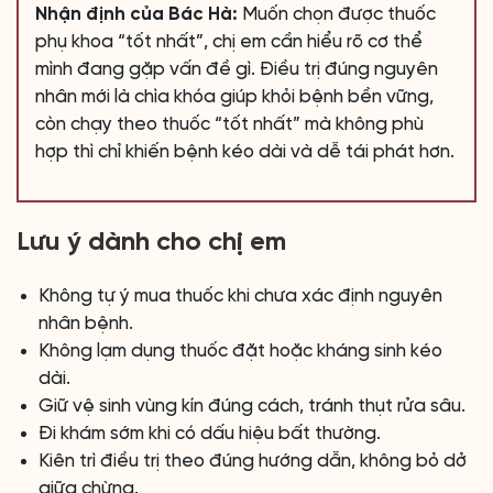
Nhận định của Bác Hà:
Muốn chọn được thuốc
phụ khoa “tốt nhất”, chị em cần hiểu rõ cơ thể
mình đang gặp vấn đề gì. Điều trị đúng nguyên
nhân mới là chìa khóa giúp khỏi bệnh bền vững,
còn chạy theo thuốc “tốt nhất” mà không phù
hợp thì chỉ khiến bệnh kéo dài và dễ tái phát hơn.
Lưu ý dành cho chị em
Không tự ý mua thuốc khi chưa xác định nguyên
nhân bệnh.
Không lạm dụng thuốc đặt hoặc kháng sinh kéo
dài.
Giữ vệ sinh vùng kín đúng cách, tránh thụt rửa sâu.
Đi khám sớm khi có dấu hiệu bất thường.
Kiên trì điều trị theo đúng hướng dẫn, không bỏ dở
giữa chừng.