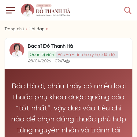
Trang chủ
»
Hỏi đáp
»
Bác sĩ Đỗ Thanh Hà
Quản trị viên
Bác Hà - Tinh hoa y học dân tộc
28/04/2026 - 07:47
Bác Hà ơi, cháu thấy có nhiều loại
thuốc phụ khoa được quảng cáo
“tốt nhất”, vậy dựa vào tiêu chí
nào để chọn đúng thuốc phù hợp
từng nguyên nhân và tránh tái