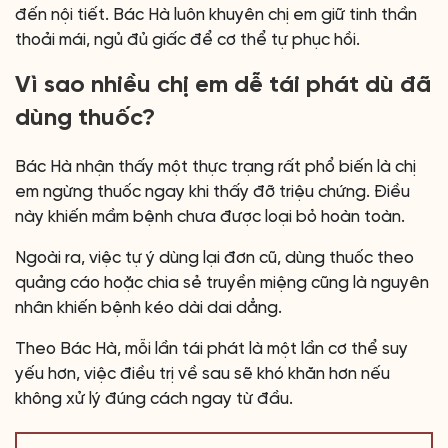
đến nội tiết. Bác Hà luôn khuyên chị em giữ tinh thần
thoải mái, ngủ đủ giấc để cơ thể tự phục hồi.
Vì sao nhiều chị em dễ tái phát dù đã
dùng thuốc?
Bác Hà nhận thấy một thực trạng rất phổ biến là chị
em ngừng thuốc ngay khi thấy đỡ triệu chứng. Điều
này khiến mầm bệnh chưa được loại bỏ hoàn toàn.
Ngoài ra, việc tự ý dùng lại đơn cũ, dùng thuốc theo
quảng cáo hoặc chia sẻ truyền miệng cũng là nguyên
nhân khiến bệnh kéo dài dai dẳng.
Theo Bác Hà, mỗi lần tái phát là một lần cơ thể suy
yếu hơn, việc điều trị về sau sẽ khó khăn hơn nếu
không xử lý đúng cách ngay từ đầu.