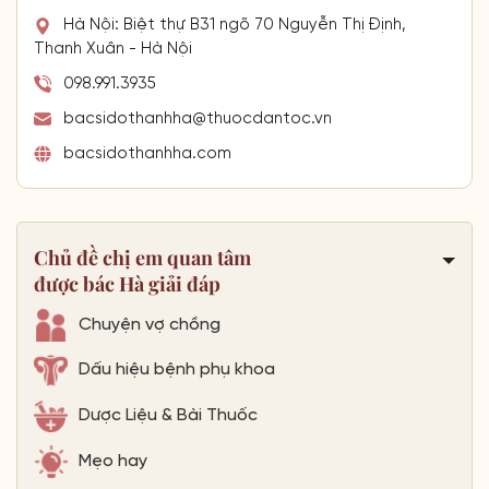
Hà Nội: Biệt thự B31 ngõ 70 Nguyễn Thị Định,
Thanh Xuân - Hà Nội
098.991.3935
bacsidothanhha@thuocdantoc.vn
bacsidothanhha.com
Chủ đề chị em quan tâm
được bác Hà giải đáp
Chuyện vợ chồng
Dấu hiệu bệnh phụ khoa
Dược Liệu & Bài Thuốc
Mẹo hay