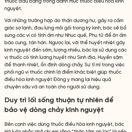
thuốc đầu bảng trong danh mục thuốc điều hòa kinh
nguyệt.
Với những trường hợp do thận dương hư, gây ra cảm
giác sợ lạnh, đau lưng mỏi gối trong kỳ kinh, bác sẽ bổ
sung các vị có tính ấm như Nhục quế, Phụ tử để ôn ấm
bào cung, tán hàn. Ngược lại, với thể huyết nhiệt gây
kinh nguyệt đến sớm, lượng nhiều, bác lại sử dụng các
vị thuốc có tính lương huyết như Sinh địa, Huyền sâm
để thanh nhiệt, ổn định dòng chảy. Sự tỉ mỉ trong việc
phối ngũ vị thuốc chính là điểm khác biệt giúp thuốc
điều hòa kinh nguyệt Đông y mang lại hiệu quả
chuyên sâu và an toàn cho người sử dụng.
Duy trì lối sống thuận tự nhiên để
bảo vệ dòng chảy kinh nguyệt
Bên cạnh việc dùng thuốc điều hòa kinh nguyệt, bác
Hà luôn nhắc nhở chị em rằng “thân tâm an lạc” là nền