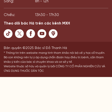
Sáng:
8h - 12h
Chiều:
13h30 - 17h30
Theo dõi bác Hà trên các kênh MXH
Bản quyền ©2025 Bác sĩ Đỗ Thanh Hà
* Thông tin trên website mang tính tham khảo nội bộ về y học cổ truyền.
Bà con không nên tự ý áp dụng chẩn đoán hay điều trị bệnh, cần tham
khảo ý kiến của bác sĩ chuyên khoa và cơ sở y tế.
Website thuộc sở hữu và quản lý bởi CÔNG TY CỔ PHẦN NGHIÊN CỨU VÀ
ỨNG DỤNG THUỐC DÂN TỘC