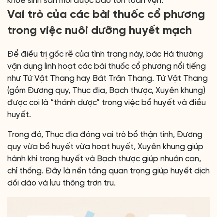
khỏe sinh sản mới được bảo tồn toàn vẹn.”
Vai trò của các bài thuốc cổ phương
trong việc nuôi dưỡng huyết mạch
Để điều trị gốc rễ của tình trạng này, bác Hà thường
vận dụng linh hoạt các bài thuốc cổ phương nổi tiếng
như Tứ Vật Thang hay Bát Trân Thang. Tứ Vật Thang
(gồm Đương quy, Thục địa, Bạch thược, Xuyên khung)
được coi là “thánh dược” trong việc bổ huyết và điều
huyết.
Trong đó, Thục địa đóng vai trò bổ thận tinh, Đương
quy vừa bổ huyết vừa hoạt huyết, Xuyên khung giúp
hành khí trong huyết và Bạch thược giúp nhuận can,
chỉ thống. Đây là nền tảng quan trọng giúp huyết dịch
dồi dào và lưu thông trơn tru.