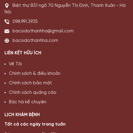
Biệt thự B31 ngõ 70 Nguyễn Thị Định, Thanh Xuân - Hà
Nội
098.991.3935
bacsidothanhha@gmail.com
bacsidothanhha.com
LIÊN KẾT HỮU ÍCH
Về Tôi
Chính sách & điều khoản
Chính sách bảo mật
Chính sách quảng cáo
Bác hà kể chuyện
LỊCH KHÁM BỆNH
Tất cả các ngày trong tuần