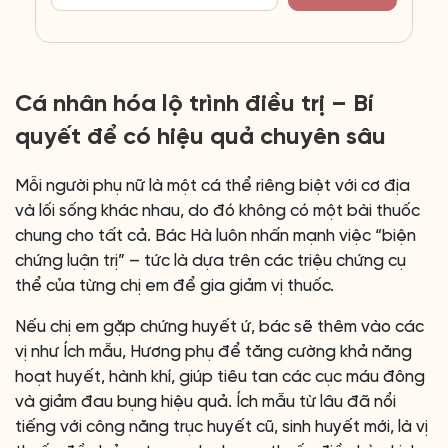
Cá nhân hóa lộ trình điều trị – Bí
quyết để có hiệu quả chuyên sâu
Mỗi người phụ nữ là một cá thể riêng biệt với cơ địa
và lối sống khác nhau, do đó không có một bài thuốc
chung cho tất cả. Bác Hà luôn nhấn mạnh việc “biện
chứng luận trị” – tức là dựa trên các triệu chứng cụ
thể của từng chị em để gia giảm vị thuốc.
Nếu chị em gặp chứng huyết ứ, bác sẽ thêm vào các
vị như Ích mẫu, Hương phụ để tăng cường khả năng
hoạt huyết, hành khí, giúp tiêu tan các cục máu đông
và giảm đau bụng hiệu quả. Ích mẫu từ lâu đã nổi
tiếng với công năng trục huyết cũ, sinh huyết mới, là vị