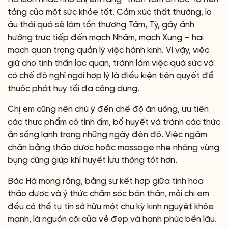
tảng của một sức khỏe tốt. Cảm xúc thất thường, lo
âu thái quá sẽ làm tổn thương Tâm, Tỳ, gây ảnh
hưởng trực tiếp đến mạch Nhâm, mạch Xung – hai
mạch quan trọng quản lý việc hành kinh. Vì vậy, việc
giữ cho tinh thần lạc quan, tránh làm việc quá sức và
có chế độ nghỉ ngơi hợp lý là điều kiện tiên quyết để
thuốc phát huy tối đa công dụng.
Chị em cũng nên chú ý đến chế độ ăn uống, ưu tiên
các thực phẩm có tính ấm, bổ huyết và tránh các thức
ăn sống lạnh trong những ngày đèn đỏ. Việc ngâm
chân bằng thảo dược hoặc massage nhẹ nhàng vùng
bụng cũng giúp khí huyết lưu thông tốt hơn.
Bác Hà mong rằng, bằng sự kết hợp giữa tinh hoa
thảo dược và ý thức chăm sóc bản thân, mỗi chị em
đều có thể tự tin sở hữu một chu kỳ kinh nguyệt khỏe
mạnh, là nguồn cội của vẻ đẹp và hạnh phúc bền lâu.