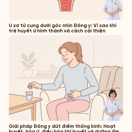
U xơ tử cung dưới góc nhìn Đông y: Vì sao khí
trệ huyết ứ hình thành và cách cải thiện
Giải pháp Đông y dứt điểm thống kinh: Hoạt
huyết, hóa ứ, điều hòa khí huyết và dưỡng ấm