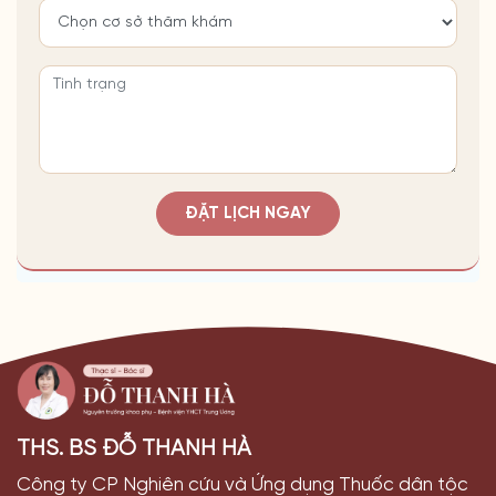
ĐẶT LỊCH NGAY
THS. BS ĐỖ THANH HÀ
Công ty CP Nghiên cứu và Ứng dụng Thuốc dân tộc