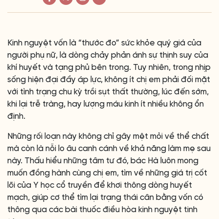
Kinh nguyệt vốn là “thước đo” sức khỏe quý giá của
người phụ nữ, là dòng chảy phản ánh sự thịnh suy của
khí huyết và tạng phủ bên trong. Tuy nhiên, trong nhịp
sống hiện đại đầy áp lực, không ít chị em phải đối mặt
với tình trạng chu kỳ trồi sụt thất thường, lúc đến sớm,
khi lại trễ tràng, hay lượng máu kinh ít nhiều không ổn
định.
Những rối loạn này không chỉ gây mệt mỏi về thể chất
mà còn là nỗi lo âu canh cánh về khả năng làm mẹ sau
này. Thấu hiểu những tâm tư đó, bác Hà luôn mong
muốn đồng hành cùng chị em, tìm về những giá trị cốt
lõi của Y học cổ truyền để khơi thông dòng huyết
mạch, giúp cơ thể tìm lại trạng thái cân bằng vốn có
thông qua các bài thuốc điều hòa kinh nguyệt tinh