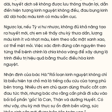
dài, huyết dịch sẽ không được lưu thông thuận lợi, dẫn
đến hiện tượng kinh nguyệt không đều, đau bụng kinh
dữ dội hoặc máu kinh có màu sẫm cục.
Ngược lại, nếu Tỳ vị hư nhược, không đủ khả năng tạo
ra huyết mới, chị em sẽ thấy chu kỳ thưa dần, lượng
máu kinh ít và nhạt màu, kèm theo sắc mặt xanh xao,
cơ thể mệt mỏi. Việc xác định đúng căn nguyên theo
từng thể bệnh chính là chìa khóa vàng để xây dựng lộ
trình điều trị hiệu quả bằng thuốc điều hòa kinh
nguyệt.
Nhận định của bác Hà:”Rối loạn kinh nguyệt không chỉ
là biểu hiện tại chỗ mà là tiếng cầu cứu của tạng phủ
bên trong. Nhiều chị em chủ quan dùng thuốc cắt cơn
đau tức thời, nhưng bác cho rằng cần phải đi sâu vào
bồi bổ phần ‘gốc’ là Can, Thận và dưỡng Huyết. Có
như vậy, chu kỳ mới thực sự ổn định bền vững, sức