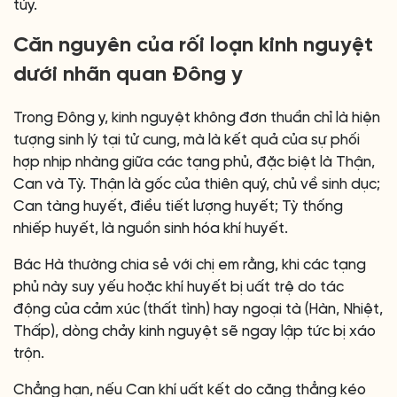
túy.
Căn nguyên của rối loạn kinh nguyệt
dưới nhãn quan Đông y
Trong Đông y, kinh nguyệt không đơn thuần chỉ là hiện
tượng sinh lý tại tử cung, mà là kết quả của sự phối
hợp nhịp nhàng giữa các tạng phủ, đặc biệt là Thận,
Can và Tỳ. Thận là gốc của thiên quý, chủ về sinh dục;
Can tàng huyết, điều tiết lượng huyết; Tỳ thống
nhiếp huyết, là nguồn sinh hóa khí huyết.
Bác Hà thường chia sẻ với chị em rằng, khi các tạng
phủ này suy yếu hoặc khí huyết bị uất trệ do tác
động của cảm xúc (thất tình) hay ngoại tà (Hàn, Nhiệt,
Thấp), dòng chảy kinh nguyệt sẽ ngay lập tức bị xáo
trộn.
Chẳng hạn, nếu Can khí uất kết do căng thẳng kéo