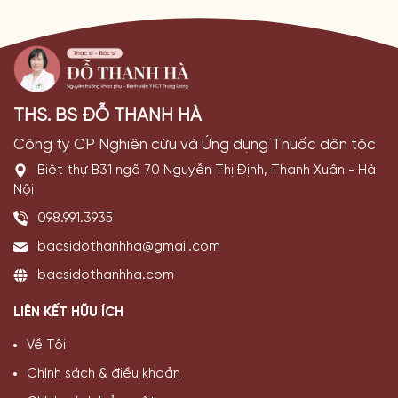
THS. BS ĐỖ THANH HÀ
Công ty CP Nghiên cứu và Ứng dụng Thuốc dân tộc
Biệt thự B31 ngõ 70 Nguyễn Thị Định, Thanh Xuân - Hà
Nội
098.991.3935
bacsidothanhha@gmail.com
bacsidothanhha.com
LIÊN KẾT HỮU ÍCH
Về Tôi
Chính sách & điều khoản