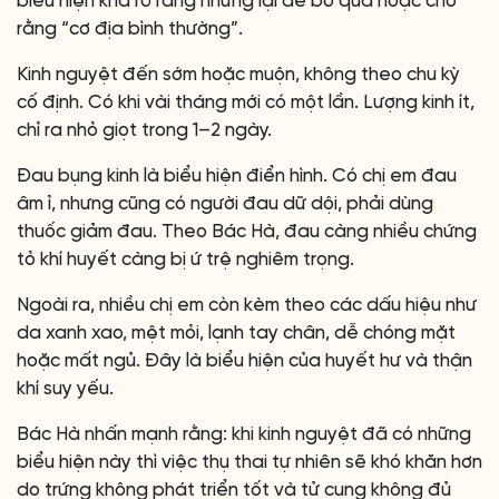
biểu hiện khá rõ ràng nhưng lại dễ bỏ qua hoặc cho
rằng “cơ địa bình thường”.
Kinh nguyệt đến sớm hoặc muộn, không theo chu kỳ
cố định. Có khi vài tháng mới có một lần. Lượng kinh ít,
chỉ ra nhỏ giọt trong 1–2 ngày.
Đau bụng kinh là biểu hiện điển hình. Có chị em đau
âm ỉ, nhưng cũng có người đau dữ dội, phải dùng
thuốc giảm đau. Theo Bác Hà, đau càng nhiều chứng
tỏ khí huyết càng bị ứ trệ nghiêm trọng.
Ngoài ra, nhiều chị em còn kèm theo các dấu hiệu như
da xanh xao, mệt mỏi, lạnh tay chân, dễ chóng mặt
hoặc mất ngủ. Đây là biểu hiện của huyết hư và thận
khí suy yếu.
Bác Hà nhấn mạnh rằng: khi kinh nguyệt đã có những
biểu hiện này thì việc thụ thai tự nhiên sẽ khó khăn hơn
do trứng không phát triển tốt và tử cung không đủ