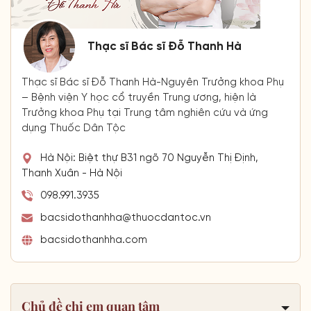
Thạc sĩ Bác sĩ Đỗ Thanh Hà
Thạc sĩ Bác sĩ Đỗ Thanh Hà-Nguyên Trưởng khoa Phụ
– Bệnh viện Y học cổ truyền Trung ương, hiện là
Trưởng khoa Phụ tại Trung tâm nghiên cứu và ứng
dụng Thuốc Dân Tộc
Hà Nội: Biệt thự B31 ngõ 70 Nguyễn Thị Định,
Thanh Xuân - Hà Nội
098.991.3935
bacsidothanhha@thuocdantoc.vn
bacsidothanhha.com
Chủ đề chị em quan tâm