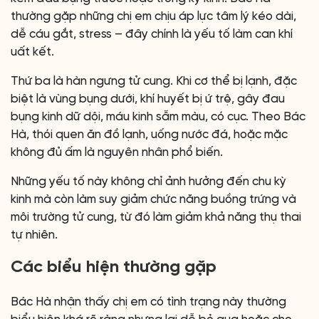
thường gặp những chị em chịu áp lực tâm lý kéo dài,
dễ cáu gắt, stress – đây chính là yếu tố làm can khí
uất kết.
Thứ ba là hàn ngưng tử cung. Khi cơ thể bị lạnh, đặc
biệt là vùng bụng dưới, khí huyết bị ứ trệ, gây đau
bụng kinh dữ dội, máu kinh sẫm màu, có cục. Theo Bác
Hà, thói quen ăn đồ lạnh, uống nước đá, hoặc mặc
không đủ ấm là nguyên nhân phổ biến.
Những yếu tố này không chỉ ảnh hưởng đến chu kỳ
kinh mà còn làm suy giảm chức năng buồng trứng và
môi trường tử cung, từ đó làm giảm khả năng thụ thai
tự nhiên.
Các biểu hiện thường gặp
Bác Hà nhận thấy chị em có tình trạng này thường