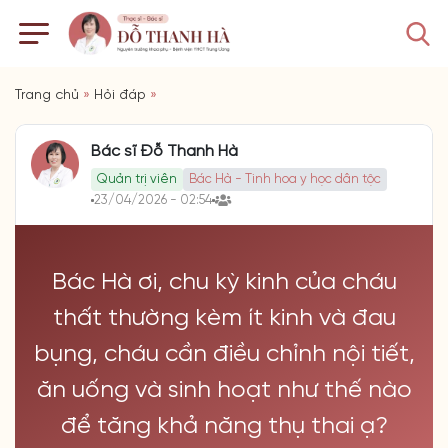
Trang chủ
»
Hỏi đáp
»
Bác sĩ Đỗ Thanh Hà
Quản trị viên
Bác Hà - Tinh hoa y học dân tộc
23/04/2026 - 02:54
Bác Hà ơi, chu kỳ kinh của cháu
thất thường kèm ít kinh và đau
bụng, cháu cần điều chỉnh nội tiết,
ăn uống và sinh hoạt như thế nào
để tăng khả năng thụ thai ạ?