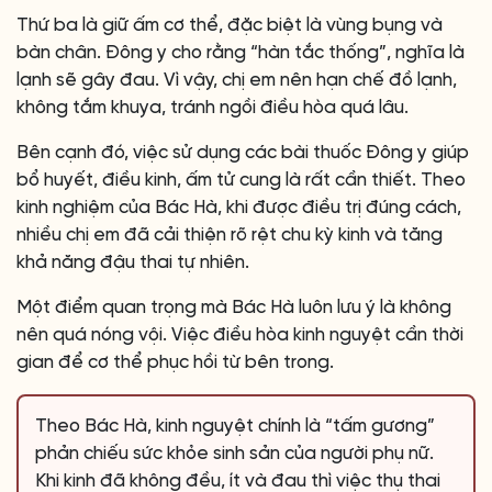
Thứ ba là giữ ấm cơ thể, đặc biệt là vùng bụng và
bàn chân. Đông y cho rằng “hàn tắc thống”, nghĩa là
lạnh sẽ gây đau. Vì vậy, chị em nên hạn chế đồ lạnh,
không tắm khuya, tránh ngồi điều hòa quá lâu.
Bên cạnh đó, việc sử dụng các bài thuốc Đông y giúp
bổ huyết, điều kinh, ấm tử cung là rất cần thiết. Theo
kinh nghiệm của Bác Hà, khi được điều trị đúng cách,
nhiều chị em đã cải thiện rõ rệt chu kỳ kinh và tăng
khả năng đậu thai tự nhiên.
Một điểm quan trọng mà Bác Hà luôn lưu ý là không
nên quá nóng vội. Việc điều hòa kinh nguyệt cần thời
gian để cơ thể phục hồi từ bên trong.
Theo Bác Hà, kinh nguyệt chính là “tấm gương”
phản chiếu sức khỏe sinh sản của người phụ nữ.
Khi kinh đã không đều, ít và đau thì việc thụ thai