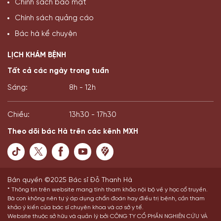
Chính sách bảo mật
Chính sách quảng cáo
Bác hà kể chuyện
LỊCH KHÁM BỆNH
Tất cả các ngày trong tuần
Sáng:
8h - 12h
Chiều:
13h30 - 17h30
Theo dõi bác Hà trên các kênh MXH
Bản quyền ©2025 Bác sĩ Đỗ Thanh Hà
* Thông tin trên website mang tính tham khảo nội bộ về y học cổ truyền.
Bà con không nên tự ý áp dụng chẩn đoán hay điều trị bệnh, cần tham
khảo ý kiến của bác sĩ chuyên khoa và cơ sở y tế.
Website thuộc sở hữu và quản lý bởi CÔNG TY CỔ PHẦN NGHIÊN CỨU VÀ