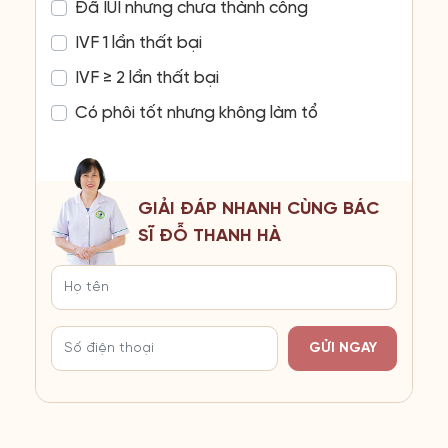
Đã IUI nhưng chưa thành công
IVF 1 lần thất bại
IVF ≥ 2 lần thất bại
Có phôi tốt nhưng không làm tổ
GIẢI ĐÁP NHANH CÙNG BÁC
SĨ ĐỖ THANH HÀ
GỬI NGAY