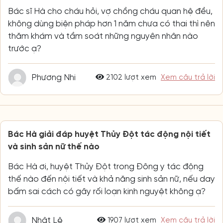
Bác sĩ Hà cho cháu hỏi, vợ chồng cháu quan hệ đều,
không dùng biện pháp hơn 1 năm chưa có thai thì nên
thăm khám và tầm soát những nguyên nhân nào
trước ạ?
Phương Nhi
2102 lượt xem
Xem câu trả lời
Bác Hà giải đáp huyệt Thủy Đột tác động nội tiết
và sinh sản nữ thế nào
Bác Hà ơi, huyệt Thủy Đột trong Đông y tác động
thế nào đến nội tiết và khả năng sinh sản nữ, nếu day
bấm sai cách có gây rối loạn kinh nguyệt không ạ?
Nhật Lệ
1907 lượt xem
Xem câu trả lời