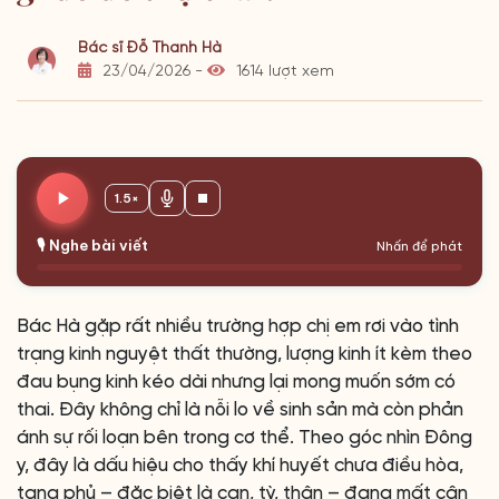
Bác sĩ Đỗ Thanh Hà
23/04/2026 -
1614 lượt xem
1.5×
🎙️ Nghe bài viết
Nhấn để phát
Bác Hà gặp rất nhiều trường hợp chị em rơi vào tình
trạng kinh nguyệt thất thường, lượng kinh ít kèm theo
đau bụng kinh kéo dài nhưng lại mong muốn sớm có
thai. Đây không chỉ là nỗi lo về sinh sản mà còn phản
ánh sự rối loạn bên trong cơ thể. Theo góc nhìn Đông
y, đây là dấu hiệu cho thấy khí huyết chưa điều hòa,
tạng phủ – đặc biệt là can, tỳ, thận – đang mất cân