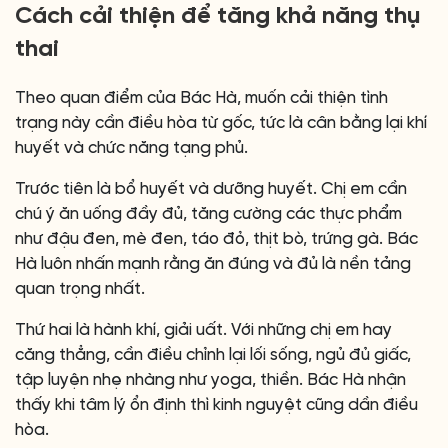
Cách cải thiện để tăng khả năng thụ
thai
Theo quan điểm của Bác Hà, muốn cải thiện tình
trạng này cần điều hòa từ gốc, tức là cân bằng lại khí
huyết và chức năng tạng phủ.
Trước tiên là bổ huyết và dưỡng huyết. Chị em cần
chú ý ăn uống đầy đủ, tăng cường các thực phẩm
như đậu đen, mè đen, táo đỏ, thịt bò, trứng gà. Bác
Hà luôn nhấn mạnh rằng ăn đúng và đủ là nền tảng
quan trọng nhất.
Thứ hai là hành khí, giải uất. Với những chị em hay
căng thẳng, cần điều chỉnh lại lối sống, ngủ đủ giấc,
tập luyện nhẹ nhàng như yoga, thiền. Bác Hà nhận
thấy khi tâm lý ổn định thì kinh nguyệt cũng dần điều
hòa.