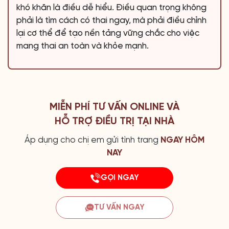
khó khăn là điều dễ hiểu. Điều quan trọng không
phải là tìm cách có thai ngay, mà phải điều chỉnh
lại cơ thể để tạo nền tảng vững chắc cho việc
mang thai an toàn và khỏe mạnh.
MIỄN PHÍ TƯ VẤN ONLINE VÀ
HỖ TRỢ ĐIỀU TRỊ TẠI NHÀ
Áp dụng cho chị em gửi tình trang
NGAY HÔM
NAY
GỌI NGAY
TƯ VẤN NGAY